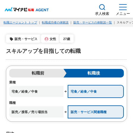
求人検索
メニュー
転職エージェント トップ
｜
転職成功者の体験談
｜
販売・サービスの体験談一覧
｜ スキルアッ
販売・サービス
女性
27歳
スキルアップを目指しての転職
転職前
転職後
業種
宅食／給食／中食
宅食／給食／中食
職種
販売／接客／売り場担当
販売・サービス関連職種