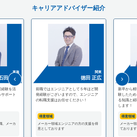
キャリアアドバイザー紹介
東海
関東
石田 光範
徳田 正広
業経験を活
前職ではエンジニアとして５年ほど開
新卒から精
ルサポート
発経験がございますので、エンジニア
験したため
の転職支援はお任せください！
る知識と経
します！
得意領域
得意領域
職、メーカ
メーカー領域エンジニアの方の支援を得
メーカー領
意としております
ております