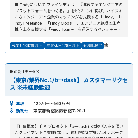
プトの作成 ・実際のコール活動 ・コール活動の記録 ・コー
■ Findyについて ファインディは、『挑戦するエンジニアの
ル業務に付随する各種処理 ・コールを効率化するためのメ
プラットフォームをつくる。』をビジョンに掲げ、ハイスキ
ール作成や送信、自動化 ・その他ミッションを達成するた
ルなエンジニアと企業のマッチングを支援する「Findy」「F
めのあらゆる施策の検討及び実行 20代～30代のメンバーが
indy Freelance」「Findy Global」、エンジニア組織の生産
中心。 年功序列ではなく、意見を出しやすい環境でそれぞ
性向上を支援する「Findy Team+」を運営するベンチャー企
れが裁量を持ち活躍しています。
業です。 2022年4月にはシリーズCラウンドを終え、総額25
億円の資金調達を完了。グローバル展開、IPOを目指す事業
他
残業月10時間以下
年間休日120日以上
勤務地限定
拡大フェーズに突入しています。 ■転職サービス『Findy』
『Findy Freelance』について ハイスキルなエンジニアと企
業をマッチングする転職サービスです。 独自に開発したAIで
エンジニアのスキルと企業の求人票を解析し、最適なマッチ
株式会社データＸ
ングを実現。 現在、10万人のエンジニアと750社以上の企業
が利用しています。 将来的には組織支援SaaS『Findy Team
【東京/業界No.1/b→dash】 カスタマーサクセ
+』の組織スコアリングと『Findy』『Findy Freelance』を
ス ※未経験歓迎
連携することで、働きやすい企業に優秀なエンジニアが集ま
る構造、つまり「つくる人がかがやける」世界観を実現して
420万円～560万円
まいります。 ■Findyのカスタマーサクセスについて Findy
年収
のカスタマーサクセスはお客様と二人三脚で課題に取り組
東京都新宿区西新宿7-20-1 …
勤務地
み、企業のエンジニア採用を成功に導きます。定期的なミー
ティングやチャットでのコミュニケーションなどの手厚いサ
【仕事概要】 自社プロダクト「b→dash」のお申込みを頂い
ポートが特徴です。 カスタマーサクセスのメンバーはビジ
たクライアント企業様に対し、運用開始に向けたオンボーデ
ネス職ですが、データ分析やエンジニアリングに関する知識