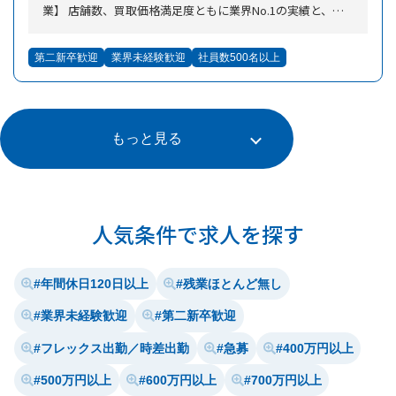
業】 店舗数、買取価格満足度ともに業界No.1の実績と、テ
レビCMやWEBマーケティングによる高い知名度から、抜群
の集客力を誇る当社。そのため、つらい飛び込み営業やテレ
第二新卒歓迎
業界未経験歓迎
社員数500名以上
アポ業務の一切ない100%反響営業を実現しています。お客
様一人ひとりの接客に専念できることから、成果にもつなが
りやすい環境です。 【未経験者も安心】 入社後は商品につ
いての研修からスタート。座学とOJTで接客方法や査定方法
を学びます。また、実際の査定時も、お品物の画像を送信す
もっと見る
ればリアルタイムで鑑定専門チームがフォローするので未経
験でも安心です。 【初年度から年収600万円以上、月収50万
円以上の未経験者が多数在籍！】 買取実績に応じて支給さ
れる高額インセンティブは公平な評価基準として大人気。イ
ンセンティブは月締めで毎月基本給に上乗せされるので未経
人気条件で求人を探す
験スタートで初年度から年収600万円以上、初月から月収50
万円超の社員が大勢います。 【1日の流れ】 ■10時～
開店準備＆開店。店頭・店内の掃除などお客様をお迎えする
年間休日120日以上
残業ほとんど無し
準備をして開店します。 ■13～14時 お昼休憩。お客様対
応の合間に休憩をとります。 ■14時～ お客様対応。営業
業界未経験歓迎
第二新卒歓迎
や販売接客などで培ったコミュニケーション力を活かしお客
様と仲良くなれれば、成約率が格段にUPします！ ■17時
フレックス出勤／時差出勤
急募
400万円以上
～ 接客の合間に売上分析・本社への報告を行います。 ■1
500万円以上
600万円以上
700万円以上
9時 閉店。残業禁止なので、定時でキッチリ退社。