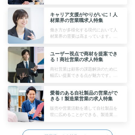
き方を実現しつつ営業職としてスキ
ルアップもできる、インサイドセー
キャリア支援がやりがいに！人
ルスの求人を集めました。
材業界の営業職求人特集
働き方が多様化する現代において人
材業界の需要は高まっています。社
会への貢献度も高く幅広い業界知識
を身に付けることができる、人材業
ユーザー視点で商材を提案でき
界の営業職求人をピックアップ！
る！商社営業の求人特集
商社営業は顧客の課題解決のために
幅広い提案できる点が魅力です。そ
んな商社営業の求人をピックアップ
しました！転職の悩み、よくあるご
愛着のある自社製品の営業がで
質問もまとめてご紹介
きる！製造業営業の求人特集
販売や営業活動を通して自社製品を
世に広めることができる、製造業営
業の求人をピックアップ！求人の魅
力、転職の悩み、よくあるご質問も
まとめてご紹介