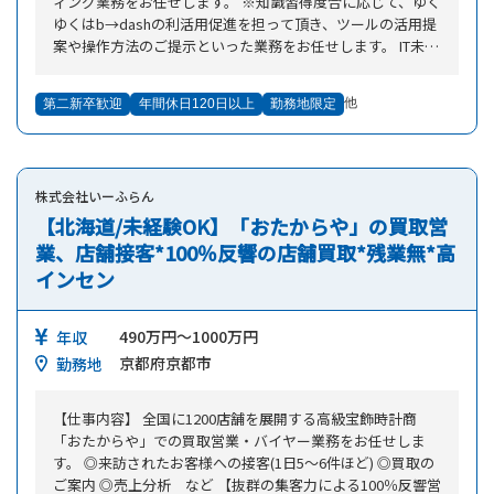
ィング業務をお任せします。 ※知識習得度合に応じて、ゆく
を積極的に学び、業務に活かしています。 【お任せしたい
ゆくはb→dashの利活用促進を担って頂き、ツールの活用提
業務】 ・顧客へのスムーズなサービス導入、および立ち上
案や操作方法のご提示といった業務をお任せします。 IT未経
げ～運用に向けた支援 ・顧客の採用成功に向けた採用課題
験の方でもチャレンジでき、ITやマーケティングの知見が幅
の特定と適切なソリューション提案 ・導入/活用プロセスの
広く身に着くポジションです。 【仕事内容】 ■お願いした
改善やプロダクトへの顧客のフィードバック収集など ・ユ
他
第二新卒歓迎
年間休日120日以上
勤務地限定
い業務 クライアント企業様に向けて、以下のような業務を
ーザーサクセスと連携し、ユーザーの提案を行う ※上記以
行って頂きます。 ・b→dashの初期導入支援 ・b→dashを用
外にも、ご経験・スキル・ご希望に合わせて業務をお任せい
いた顧客のマーケティング支援 〈具体のイメージ〉 旅行、
たします ■こんな経験を積める環境です ・最新のテクノロ
人材、プロスポーツ、アパレルなどの各業界を代表するクラ
ジーやエンジニア採用に関する知識のほか、エンジニアリン
株式会社いーふらん
イアント企業様に対し、 以下のような業務をお任せしま
グの知識やデータ分析のスキル等を身につけられるので、ご
す。 ・新規案件に対するオンボーディング支援（キックオ
【北海道/未経験OK】「おたからや」の買取営
自身の市場価値UPにもつながります。 ・事業・組織とも急
フ実施や、クライアント企業様からの必要な情報の回収な
業、店舗接客*100％反響の店舗買取*残業無*高
拡大しているフェーズを迎えている同社。プロダクトや組織
ど） ・b→dashを用いたマーケティング施策のご提案 ・マ
づくりに関われるチャレンジングな環境に身をおくことで、
インセン
ーケティング施策のPDCA設計/実行支援 ※クライアント例
キャリアアップを実現できます。 ・採用を通じて、日本を代
（一部抜粋）：阪急阪神百貨店様 / クレディセゾン様 / セブ
表する大企業のDXやスタートアップの成長への貢献を実感
ンネットショッピング様 / 小田急不動産様 / 楽天野球団様 / L
490万円～1000万円
年収
できるほか、「エンジニア人材の不足」という社会課題の解
USH様など ■1日の流れ ・09:00-10:00 朝会 / 当日のタ
決にも直接貢献できます。 ・グローバル展開や新規事業も
京都府京都市
勤務地
スク確認 ・10:00-18:00 顧客対応（MTG / 打ち合わせ資料
推し進めている変化に富んだ面白いフェーズです。将来的に
の作成 / 問合せ対応 など） ・18:00-19:00 夕会 ・19:00-20:
は、マネジメントや他事業部へのキャリアパスも選べます。
【仕事内容】 全国に1200店舗を展開する高級宝飾時計商
00 各種報告業務 ※クライアント企業様と、週に1度のペー
「おたからや」での買取営業・バイヤー業務をお任せしま
スで定例の打ち合わせを実施します（1日におおよそ3～5
す。 ◎来訪されたお客様への接客(1日5～6件ほど) ◎買取の
社） ※打ち合わせ以外の時間で、次回提案に向けた準備を
ご案内 ◎売上分析 など 【抜群の集客力による100％反響営
行って頂きます