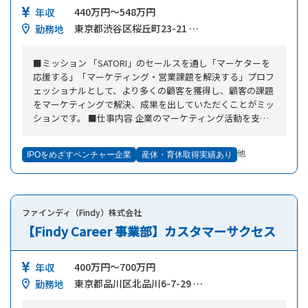
440万円～548万円
年収
東京都渋谷区桜丘町23-21 …
勤務地
■ミッション 「SATORI」のセールスを通し「マーケターを
応援する」「マーケティング・営業課題を解決する」プロフ
ェッショナルとして、より多くの顧客を獲得し、顧客の課題
をマーケティングで解決、成果を出していただくことがミッ
ションです。 ■仕事内容 企業のマーケティング活動を支援
する他社にない独自性を持った同社MAツールのインサイド
セールスに携わっていただきます。同社ツールをフル活用し
他
IPOをめざすベンチャー企業
産休・育休取得実績あり
てビジネスを拡大中。その機能性・ユーザビリティ・成果・
価値についても、ユーザー視点で提案できることが強みで
す。 【全体の流れ】 （1）マーケティンググループが、デジ
タルマーケティングに課題を持ったお客さま層のリード（母
ファインディ（Findy）株式会社
集団）を大量に獲得。定期的なセミナー・メール・動画・W
eb広告などによる啓蒙活動を行います。 ▼ （2）インサ
【Findy Career 事業部】カスタマーサクセス
イドセールスが導入を検討中のお客さまから商談の獲得。
▼ （3）フィールドセールスがお客さまと商談し、受注。
400万円～700万円
年収
▼ （4）カスタマーサクセスグループが運用開始を支援
東京都品川区北品川6-7-29 …
（コンテンツ、コミュニティなどを通してマーケティング成
勤務地
果を上げます）。 ■具体的な業務 ・コールリスト、スクリ