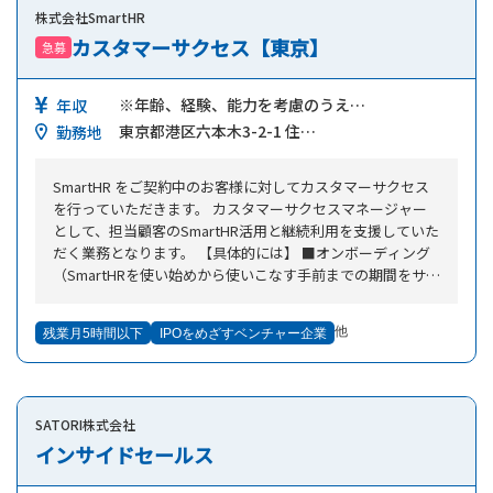
株式会社SmartHR
折衝
カスタマーサクセス【東京】
急募
※年齢、経験、能力を考慮のうえ…
年収
東京都港区六本木3-2-1 住…
勤務地
SmartHR をご契約中のお客様に対してカスタマーサクセス
を行っていただきます。 カスタマーサクセスマネージャー
として、担当顧客のSmartHR活用と継続利用を支援していた
だく業務となります。 【具体的には】 ■オンボーディング
（SmartHRを使い始めから使いこなす手前までの期間をサポ
ート）し、お客様が抱えている課題を解決へ導く ■オンボ
ーディングが完了したお客様の更なる活用を促進する ■利
他
残業月5時間以下
IPOをめざすベンチャー企業
用率が低いお客様に対する利用促進の支援 ■お客様に機能
を活用してもらうための施策検討・実行 ■導入プロセスの
改善及び機能提案 ■契約更新に向けたアプローチ・対応 ■
新機能のオンボーディング、機能利用率の向上施策の実行
SATORI株式会社
■オプション機能の提案、PMM（プロダクトマーケティン
グマネージャー）やセールスと連携したアップセル活動
インサイドセールス