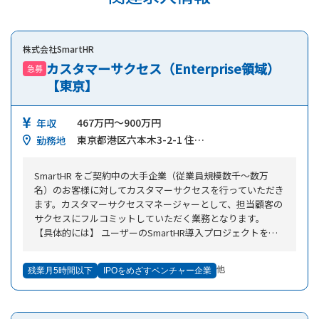
株式会社SmartHR
カスタマーサクセス（Enterprise領域）
急募
【東京】
467万円～900万円
年収
東京都港区六本木3-2-1 住…
勤務地
SmartHR をご契約中の大手企業（従業員規模数千～数万
名）のお客様に対してカスタマーサクセスを行っていただき
ます。カスタマーサクセスマネージャーとして、担当顧客の
サクセスにフルコミットしていただく業務となります。
【具体的には】 ユーザーのSmartHR導入プロジェクトを支
援し（進捗管理・体制構築・リソース管理・課題管理な
ど）、ユーザーが抱えている課題を解決へ導く ■ユーザー
他
残業月5時間以下
IPOをめざすベンチャー企業
との関係を深耕しながら、導入後も継続的に支援を行い、更
なる活用を促進する ■中長期視点での利用機能拡大に向け
てのプランニング、実行 ■連携システムの開発における要
件定義、顧客折衝、および進行管理 ■契約更新時の管理・