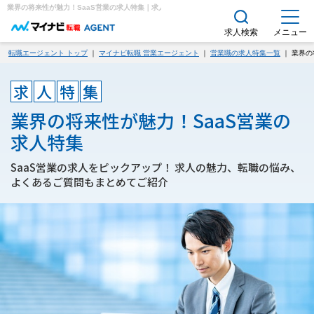
業界の将来性が魅力！SaaS営業の求人特集｜求人・転職エージェント
求人検索
メニュー
転職エージェント トップ
｜
マイナビ転職 営業エージェント
｜
営業職の求人特集一覧
｜ 業界の
求
人
特
集
業界の将来性が魅力！SaaS営業の
求人特集
SaaS営業の求人をピックアップ！ 求人の魅力、転職の悩み、
よくあるご質問もまとめてご紹介