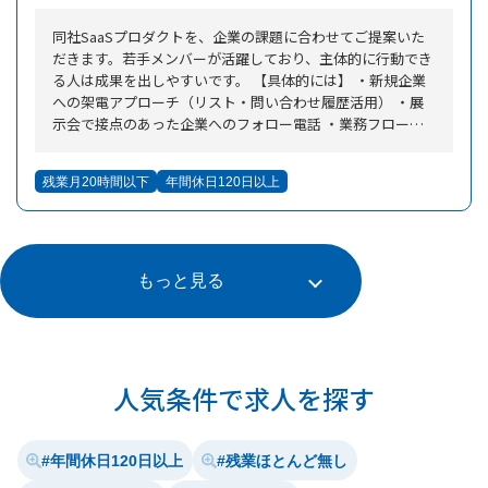
同社SaaSプロダクトを、企業の課題に合わせてご提案いた
だきます。若手メンバーが活躍しており、主体的に行動でき
る人は成果を出しやすいです。 【具体的には】 ・新規企業
への架電アプローチ（リスト・問い合わせ履歴活用） ・展
示会で接点のあった企業へのフォロー電話 ・業務フローや
課題・ニーズのヒアリング ・自社サービスの説明・提案、
見積作成、商談 ・導入後フォロー ・展示会・イベントでの
残業月20時間以下
年間休日120日以上
説明対応（年数回） ※飛び込み営業なし／架電中心で効率
的に活動可能 【裁量大きく営業スキルを磨ける成長ポジシ
ョン】 20代が中心となって活躍する活気あるチームで働け
る環境です。架電から商談、改善提案まで幅広く携わり、実
践を通じて営業スキルを着実に磨けます。裁量を持って工夫
もっと見る
しながら業務を進められ、行動量や粘り強さが成果に直結し
やすいため、自身の成長や手応えをしっかり実感できるポジ
ションです。 【挑戦し自ら提案を動かせるSaaS営業チーム
で活躍】 自社SaaSを取り扱う営業として、顧客の課題にし
っかり向き合い、提案から改善まで一連のプロセスを自ら動
人気条件で求人を探す
かすことができます。チームは若手が中心で、意欲のある方
には早い段階から責任ある業務を任せる風土があります。自
分の提案が成果に直結するため、手応えを感じながら主体的
年間休日120日以上
残業ほとんど無し
に取り組める環境です。