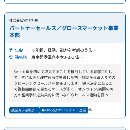
様一人ひとりの接客に専念できることから、成果にもつなが
りやすい環境です。 【未経験者も安心】 入社後は商品につ
いての研修からスタート。座学とOJTで接客方法や査定方法
株式会社SmartHR
を学びます。また、実際の査定時も、お品物の画像を送信す
ればリアルタイムで鑑定専門チームがフォローするので未経
パートナーセールス／グロースマーケット事業
験でも安心です。 【初年度から年収600万円以上、月収50万
本部
円以上の未経験者が多数在籍！】 買取実績に応じて支給さ
れる高額インセンティブは公平な評価基準として大人気。イ
※年齢、経験、能力を考慮のうえ…
ンセンティブは月締めで毎月基本給に上乗せされるので未経
年収
験スタートで初年度から年収600万円以上、初月から月収50
東京都港区六本木3-2-1 住…
勤務地
万円超の社員が大勢います。 【1日の流れ】 ■10時～
開店準備＆開店。店頭・店内の掃除などお客様をお迎えする
SmartHRを初めて導入することを検討している顧客に対し
準備をして開店します。 ■13～14時 お昼休憩。お客様対
て、主に販売代理店経由で獲得した初回商談から導入までの
応の合間に休憩をとります。 ■14時～ お客様対応。営業
クロージングセールスをお任せします。 導入決定に至るま
や販売接客などで培ったコミュニケーション力を活かしお客
で複数回商談を重ねるケースが多く、オンライン/訪問の両
様と仲良くなれれば、成約率が格段にUPします！ ■17時
方の営業手法を効果的に使いながらセールス活動を行ってい
～ 接客の合間に売上分析・本社への報告を行います。 ■1
ます。 メインKPIは新規顧客からの受注金額です。 対峙する
9時 閉店。残業禁止なので、定時でキッチリ退社。
顧客は「初めてのSaaS導入」として検討されていることも
他
残業月5時間以下
IPOをめざすベンチャー企業
多く、DX化に向けた“第一歩”を支援する大きな役割にチャ
レンジできます。 ※配属先の組織について SmartHRのビジ
ネス組織は、対峙する顧客の企業規模によって「グロースマ
ーケット事業本部」と「エンタープライズ事業本部」に分か