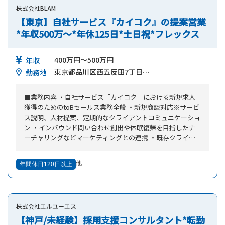
株式会社BLAM
れます。 グロースマーケット事業本部は、500名以下の企業
と向き合う組織です。 グロースマーケット事業本部内のセ
【東京】自社サービス『カイコク』の提案営業
ールス本部はフィールドセールス/カスタマーセールス/パー
*年収500万～*年休125日*土日祝*フレックス
トナーセールスの3ポジションが所属しています。互いに連
携しながらセールスの勝ち筋を見つけ横展開するなど、協業
400万円～500万円
しながら仕事をしています。 ＜参考資料＞ 「勝ち筋はみん
年収
なでつくる」SmartHRグロースマーケット事業本部のセール
東京都品川区西五反田7丁目…
勤務地
ス職を大解剖 https://note.com/smarthr_co/n/nd3ed3be2c
36f
■業務内容 ・自社サービス「カイコク」における新規求人
獲得のためのtoBセールス業務全般 ・新規商談対応※サービ
ス説明、人材提案、定期的なクライアントコミュニケーショ
ン ・インバウンド問い合わせ創出や休眠復帰を目指したナ
ーチャリングなどマーケティングとの連携 ・既存クライア
ントからの追加受注に向けたコミュニケーションや提案 ・
インサイドセールス業務 ・セールスフローやスクリプト改
他
年間休日120日以上
善 ・部長補佐(メンバーマネジメント、サービス改善など)
株式会社エルユーエス
【神戸/未経験】採用支援コンサルタント*転勤