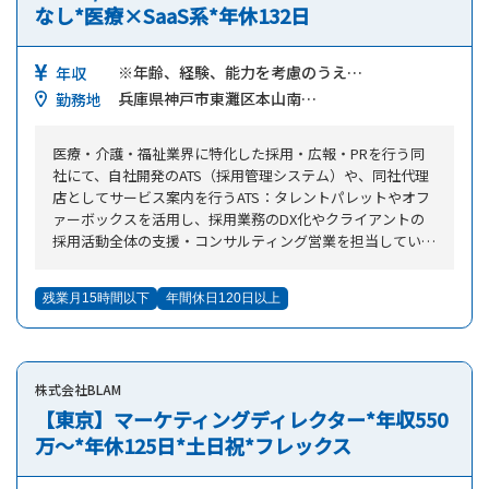
なし*医療×SaaS系*年休132日
※年齢、経験、能力を考慮のうえ…
年収
兵庫県神戸市東灘区本山南…
勤務地
医療・介護・福祉業界に特化した採用・広報・PRを行う同
社にて、自社開発のATS（採用管理システム）や、同社代理
店としてサービス案内を行うATS：タレントパレットやオフ
ァーボックスを活用し、採用業務のDX化やクライアントの
採用活動全体の支援・コンサルティング営業を担当していた
だきます。 ■同社独自のATSの販売を軸に、顧客の応募獲
得（母集団形成）、採用フローの改善、コスト管理等の採用
残業月15時間以下
年間休日120日以上
課題全般に長期的に伴走し、パートナーとして支援します。
■商材を売って終わりではなく継続した運用支援がポイン
トとなります。 ■業務はインサイドセールス（内勤営
業）としてサービス案内から始まり、アポイント取得後は先
株式会社BLAM
輩同行で営業知識を学び、新規獲得・顧客対応が可能になれ
ばフィールドセールスとして顧客対応にあたります。 ■
【東京】マーケティングディレクター*年収550
その後、スペシャリストや管理者、新規事業立ち上げなど個
万～*年休125日*土日祝*フレックス
人の希望に応じたキャリアを描けます。 ※顧客は主に人
材紹介事業で関係がある病院や介護施設等の人事担当者で