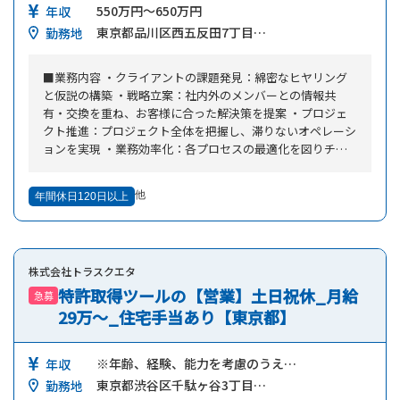
550万円～650万円
す。 ※勉強会や商談同行など、一人立ちまで手厚いサポー
年収
トがあります。
東京都品川区西五反田7丁目…
勤務地
■業務内容 ・クライアントの課題発見：綿密なヒヤリング
と仮説の構築 ・戦略立案：社内外のメンバーとの情報共
有・交換を重ね、お客様に合った解決策を提案 ・プロジェ
クト推進：プロジェクト全体を把握し、滞りないオペレーシ
ョンを実現 ・業務効率化：各プロセスの最適化を図りチー
ム全体の生産性を向上させる 【提案・支援例】 ①運用媒
体：Google/Yahoo!/Facebook/LINE/X/YouTube ②施策事
他
年間休日120日以上
例：広告運用におけるリード獲得/認知施策プロモーション/
CRM導入支援/営業戦略支援/ブランディング支援 運用：リス
ティング広告やディスプレイ広告など主要媒体含めたデジタ
ル広告 計測：Google Analytics、Googletagmanager、App
株式会社トラスクエタ
flyer,Adjust 制作：バナー、ランディングページ、ホワイト
ペーパー、セールスシート、サイト制作 戦略設計：チーム
特許取得ツールの【営業】土日祝休_月給
急募
体制の構築、マーケティング戦略、営業戦略 ディレクショ
29万～_住宅手当あり【東京都】
ン：社内/社外メンバー含めたプロジェクト型のクライアン
ト支援
※年齢、経験、能力を考慮のうえ…
年収
東京都渋谷区千駄ヶ谷3丁目…
勤務地