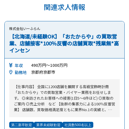
関連求人情報
株式会社いーふらん
【北海道/未経験OK】「おたからや」の買取営
業、店舗接客*100％反響の店舗買取*残業無*高
インセン
490万円～1000万円
年収
京都府京都市
勤務地
【仕事内容】 全国に1200店舗を展開する高級宝飾時計商
「おたからや」での買取営業・バイヤー業務をお任せしま
す。 ◎来訪されたお客様への接客(1日5～6件ほど) ◎買取の
ご案内 ◎売上分析 など 【抜群の集客力による100％反響営
業】 店舗数、買取価格満足度ともに業界No.1の実績と、テ
レビCMやWEBマーケティングによる高い知名度から、抜群
の集客力を誇る当社。そのため、つらい飛び込み営業やテレ
第二新卒歓迎
業界未経験歓迎
社員数500名以上
アポ業務の一切ない100%反響営業を実現しています。お客