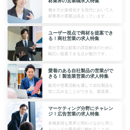
材業界の営業職求人特集
働き方が多様化する現代において人
材業界の需要は高まっています。社
会への貢献度も高く幅広い業界知識
を身に付けることができる、人材業
ユーザー視点で商材を提案でき
界の営業職求人をピックアップ！
る！商社営業の求人特集
商社営業は顧客の課題解決のために
幅広い提案できる点が魅力です。そ
んな商社営業の求人をピックアップ
しました！転職の悩み、よくあるご
愛着のある自社製品の営業がで
質問もまとめてご紹介
きる！製造業営業の求人特集
販売や営業活動を通して自社製品を
世に広めることができる、製造業営
業の求人をピックアップ！求人の魅
力、転職の悩み、よくあるご質問も
マーケティング分野にチャレン
まとめてご紹介
ジ！広告営業の求人特集
多種多様な業界と関わりながら常に
トレンドの最先端に触れることがで