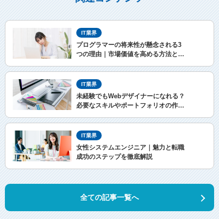
IT業界
プログラマーの将来性が懸念される3
つの理由｜市場価値を高める方法と
は？
IT業界
未経験でもWebデザイナーになれる？
必要なスキルやポートフォリオの作り
方
IT業界
女性システムエンジニア｜魅力と転職
成功のステップを徹底解説
全ての記事一覧へ