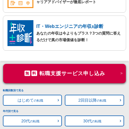
ャリアアドバイザーが徹底レポート
IT・Webエンジニアの年収±診断
あなたの年収は今よりもプラス？3つの質問に答え
るだけで真の市場価値を診断！
転職支援サービス申し込み
無
料
転職回数別で見る
はじめて
2回目以降
の転職
の転職
年代別で見る
20代
30代
の転職
の転職