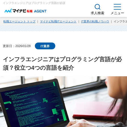
インフラエンジニアはプログラミング言語が必須？役立つ4つの言語を紹介｜求人・転職エージェ
求人検索
メニュー
転職エージェント トップ
｜
マイナビ転職ITエージェント
｜
IT業界の転職ノウハウ
｜ インフラ
更新日：2026/01/28
IT業界
インフラエンジニアはプログラミング言語が必
須？役立つ4つの言語を紹介