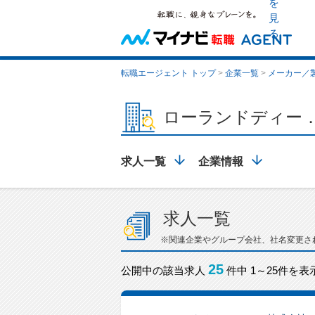
を
見
る
転職エージェント トップ
>
企業一覧
>
メーカー／
ローランドディー
求人一覧
企業情報
求人一覧
※関連企業やグループ会社、社名変更さ
25
公開中の該当求人
件中 1～25件を表