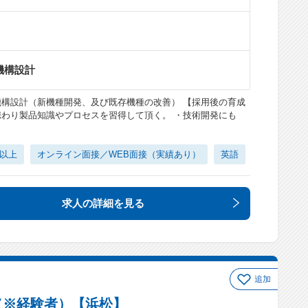
機構設計
機構設計（新機種開発、及び既存機種の改善） 【採用後の育成
携わり製品知識やプロセスを習得して頂く。 ・技術開発にも
日以上
オンライン面接／WEB面接（実績あり）
英語
求人の詳細
を見る
追加
（※経験者）【浜松】