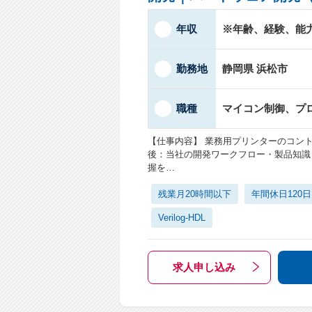
年収
※年齢、経験、能
勤務地
静岡県 浜松市
職種
マイコン制御、プ
【仕事内容】 業務用プリンターのコン
後：当社の開発ワークフロー・製品知識
握を…
残業月20時間以下
年間休日120
Verilog-HDL
求人申し込み