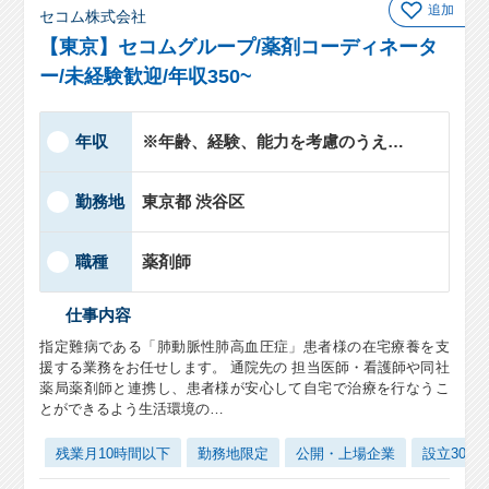
追加
セコム株式会社
【東京】セコムグループ/薬剤コーディネータ
ー/未経験歓迎/年収350~
年収
※年齢、経験、能力を考慮のうえ、…
勤務地
東京都 渋谷区
職種
薬剤師
仕事内容
指定難病である「肺動脈性肺高血圧症」患者様の在宅療養を支
援する業務をお任せします。 通院先の 担当医師・看護師や同社
薬局薬剤師と連携し、患者様が安心して自宅で治療を行なうこ
とができるよう生活環境の…
残業月10時間以下
勤務地限定
公開・上場企業
設立30年