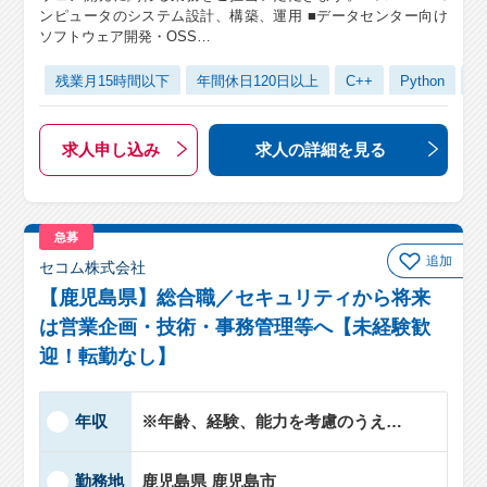
ンピュータのシステム設計、構築、運用 ■データセンター向け
ソフトウェア開発・OSS…
残業月15時間以下
年間休日120日以上
C++
Python
Li
求人申し込み
求人の詳細
を見る
急募
追加
セコム株式会社
【鹿児島県】総合職／セキュリティから将来
は営業企画・技術・事務管理等へ【未経験歓
迎！転勤なし】
年収
※年齢、経験、能力を考慮のうえ、…
勤務地
鹿児島県 鹿児島市