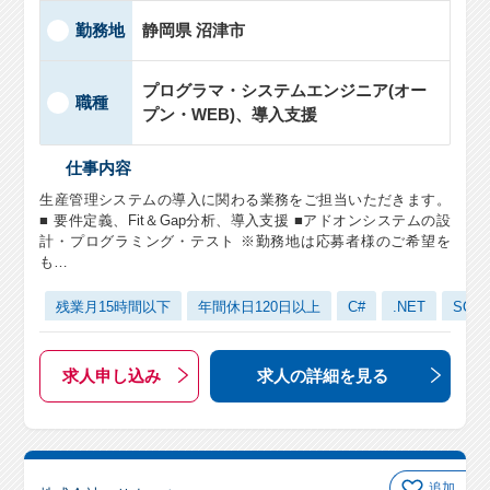
勤務地
静岡県 沼津市
プログラマ・システムエンジニア(オー
職種
プン・WEB)、導入支援
仕事内容
生産管理システムの導入に関わる業務をご担当いただきます。
■ 要件定義、Fit＆Gap分析、導入支援 ■アドオンシステムの設
計・プログラミング・テスト ※勤務地は応募者様のご希望を
も…
残業月15時間以下
年間休日120日以上
C#
.NET
SQLS
求人申し込み
求人の詳細
を見る
追加