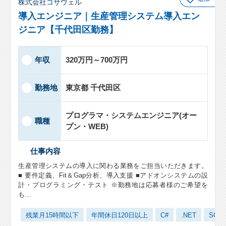
株式会社コサウェル
導入エンジニア｜生産管理システム導入エン
ジニア【千代田区勤務】
年収
320万円～700万円
勤務地
東京都 千代田区
プログラマ・システムエンジニア(オー
職種
プン・WEB)
仕事内容
生産管理システムの導入に関わる業務をご担当いただきます。
■ 要件定義、Fit＆Gap分析、導入支援 ■アドオンシステムの設
計・プログラミング・テスト ※勤務地は応募者様のご希望を
も…
残業月15時間以下
年間休日120日以上
C#
.NET
SQLS