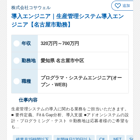
追加
株式会社コサウェル
導入エンジニア｜生産管理システム導入エン
ジニア【名古屋市勤務】
年収
320万円～700万円
勤務地
愛知県 名古屋市中区
プログラマ・システムエンジニア(オー
職種
プン・WEB)
仕事内容
生産管理システムの導入に関わる業務をご担当いただきます。
■ 要件定義、Fit＆Gap分析、導入支援 ■アドオンシステムの設
計・プログラミング・テスト ※勤務地は応募者様のご希望を
も…
残業月15時間以下
年間休日120日以上
C#
.NET
SQLS