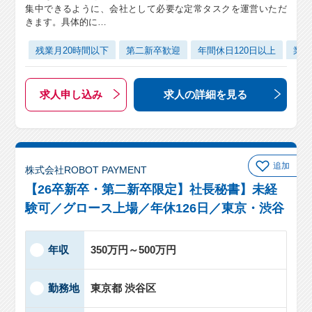
集中できるように、会社として必要な定常タスクを運営いただ
きます。具体的に…
残業月20時間以下
第二新卒歓迎
年間休日120日以上
業界
求人申し込み
求人の詳細
を見る
追加
株式会社ROBOT PAYMENT
【26卒新卒・第二新卒限定】社長秘書】未経
験可／グロース上場／年休126日／東京・渋谷
年収
350万円～500万円
勤務地
東京都 渋谷区