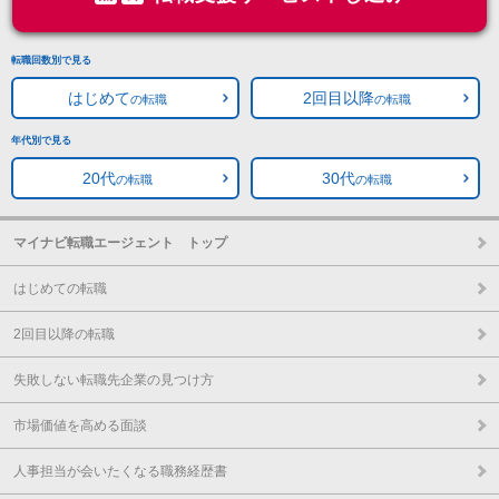
転職回数別で見る
はじめて
2回目以降
の転職
の転職
年代別で見る
20代
30代
の転職
の転職
マイナビ転職エージェント トップ
はじめての転職
2回目以降の転職
失敗しない転職先企業の見つけ方
市場価値を高める面談
人事担当が会いたくなる職務経歴書