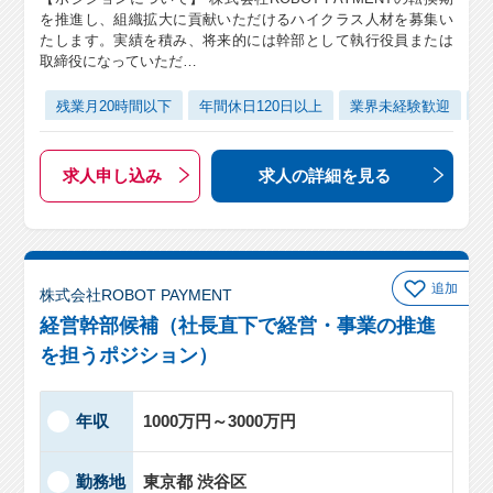
を推進し、組織拡大に貢献いただけるハイクラス人材を募集い
たします。実績を積み、将来的には幹部として執行役員または
取締役になっていただ…
残業月20時間以下
年間休日120日以上
業界未経験歓迎
テ
求人申し込み
求人の詳細
を見る
追加
株式会社ROBOT PAYMENT
経営幹部候補（社長直下で経営・事業の推進
を担うポジション）
年収
1000万円～3000万円
勤務地
東京都 渋谷区