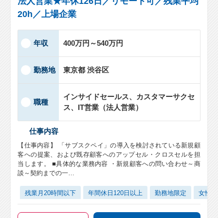
法人営業★年休126日／リモート可／残業平均
20h／上場企業
年収
400万円～540万円
勤務地
東京都 渋谷区
インサイドセールス、カスタマーサクセ
職種
ス、IT営業（法人営業）
仕事内容
【仕事内容】 「サブスクペイ」の導入を検討されている新規顧
客への提案、および既存顧客へのアップセル・クロスセルを担
当します。 ■具体的な業務内容 ・新規顧客への問い合わせ～商
談～契約までの一…
残業月20時間以下
年間休日120日以上
勤務地限定
女性活