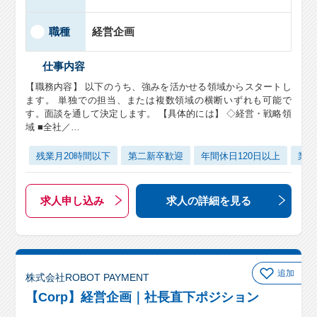
職種
経営企画
仕事内容
【職務内容】 以下のうち、強みを活かせる領域からスタートし
ます。 単独での担当、または複数領域の横断いずれも可能で
す。面談を通して決定します。 【具体的には】 ◇経営・戦略領
域 ■全社／…
残業月20時間以下
第二新卒歓迎
年間休日120日以上
業界
求人申し込み
求人の詳細
を見る
追加
株式会社ROBOT PAYMENT
【Corp】経営企画｜社長直下ポジション