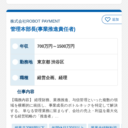
追加
株式会社ROBOT PAYMENT
管理本部長(事業推進責任者)
年収
700万円～1500万円
勤務地
東京都 渋谷区
職種
経営企画、経理
仕事内容
【職務内容】 経理財務、業務推進、与信管理といった複数の領
域を横断的に統括し、事業成長のボトルネックを特定して解決
する。 単なる管理業務に留まらず、会社の売上・利益を最大化
する経営戦略の「推進者」…
残業月20時間以下
年間休日120日以上
業界未経験歓迎
管