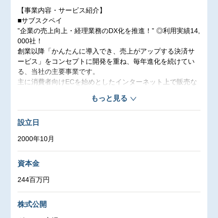
【事業内容・サービス紹介】
■サブスクペイ
”企業の売上向上・経理業務のDX化を推進！” ◎利用実績14,
000社！
創業以降「かんたんに導入でき、売上がアップする決済サ
ービス」をコンセプトに開発を重ね、毎年進化を続けてい
る、当社の主要事業です。
主に消費者向けECを始めとしたインターネット上で販売な
どを行う事業者、及び企業間ビジネスを行う事業者に対し
もっと見る
て、インターネット決済を代行するサービスを行っていま
す。
設立日
事業者は様々な決済手段を金融機関やカード会社との手続
きなどの手間を割くことなく利用することができます。
2000年10月
特にサブスクリプションビジネスの支援に強みを持ってい
ます。
資本金
■請求管理ロボ
244百万円
”毎月の請求業務を80%削減するクラウドサービス”◎ 導入
実績700社以上！
株式公開
2014年8月にサービスを開始した請求・集金業務を管理・
統合・自動化するクラウドサービスです。