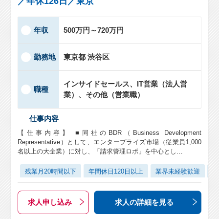
／年休126日／東京
年収
500万円～720万円
勤務地
東京都 渋谷区
インサイドセールス、IT営業（法人営
職種
業）、その他（営業職）
仕事内容
【仕事内容】 ■同社のBDR（Business Development
Representative）として、エンタープライズ市場（従業員1,000
名以上の大企業）に対し、「請求管理ロボ」を中心とし…
残業月20時間以下
年間休日120日以上
業界未経験歓迎
管
求人申し込み
求人の詳細
を見る