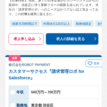
【仕事内容】 現在、多くの日本企業がレガシーシステムからの
脱却や、法改正に伴う業務フローの刷新を迫られています。当
社の「請求管理ロボ」へのニーズはかつてないほど高まってお
り、この好機を確実に捉えるた…
残業月20時間以下
年間休日120日以上
勤務地限定
女性活
求人申し込み
求人の詳細
を見る
急募
追加
株式会社ROBOT PAYMENT
カスタマーサクセス『請求管理ロボ for
Salesforce』
年収
500万円～700万円
勤務地
東京都 渋谷区