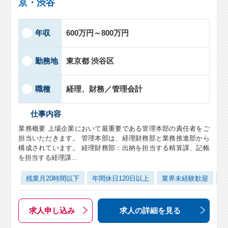
京・渋谷
年収
600万円～800万円
勤務地
東京都 渋谷区
職種
経理、財務／管理会計
仕事内容
業務概要 上場企業において最重要である管理本部の責任者をご
担当いただきます。 管理本部は、経理財務部と業務推進部から
構成されています。 経理財務部：出納を担当する精算課、記帳
を担当する経理課…
残業月20時間以下
年間休日120日以上
業界未経験歓迎
管
求人申し込み
求人の詳細
を見る