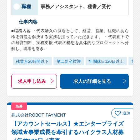
職種
事務／アシスタント、秘書／受付
仕事内容
■職務内容 ・代表清久の側近として、経営、営業、組織のあら
ゆる課題を解決する実務を担っていただきます。 ・代表直下で
の経営判断、実務支援 代表の構想を具体的なプロジェクトへ分
解し、現場を巻き…
残業月20時間以下
第二新卒歓迎
年間休日120日以上
業界
求人申し込み
求人の詳細
を見る
急募
追加
株式会社ROBOT PAYMENT
【アカウントセールス】★エンタープライズ
領域★事業成長を牽引するハイクラス人材募