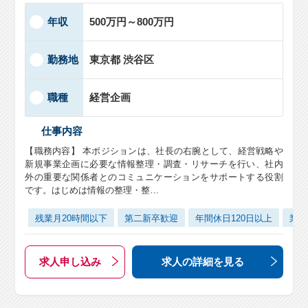
年収
500万円～800万円
勤務地
東京都 渋谷区
職種
経営企画
仕事内容
【職務内容】 本ポジションは、社長の右腕として、経営戦略や
新規事業企画に必要な情報整理・調査・リサーチを行い、社内
外の重要な関係者とのコミュニケーションをサポートする役割
です。はじめは情報の整理・整…
残業月20時間以下
第二新卒歓迎
年間休日120日以上
業界
求人申し込み
求人の詳細
を見る