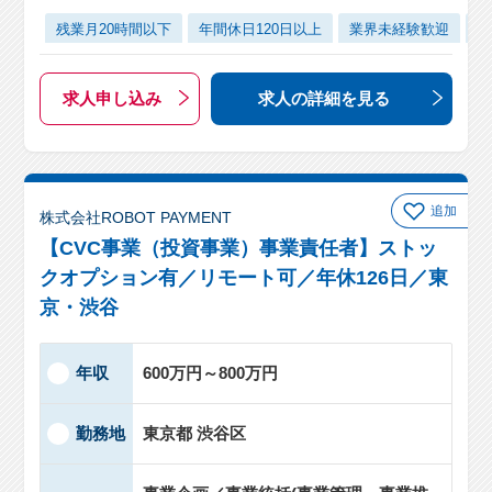
残業月20時間以下
年間休日120日以上
業界未経験歓迎
女
求人申し込み
求人の詳細
を見る
追加
株式会社ROBOT PAYMENT
【CVC事業（投資事業）事業責任者】ストッ
クオプション有／リモート可／年休126日／東
京・渋谷
年収
600万円～800万円
勤務地
東京都 渋谷区