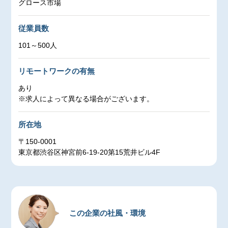
グロース市場
企業ごとに独自のプロセスを持つ請求・集金業務のパター
ンを認識・学習し、オートメーション化を実現できます。
従業員数
経理業務のDX化を実現し、負担となっている毎月の請求業
務から解放します。
101～500人
またBPOや債権保証のオプションも利用でき、業務効率
化・収益向上・資金繰り改善に貢献します。
リモートワークの有無
【主要クライアント】
あり
株式会社KADOKAWA
※求人によって異なる場合がございます。
KDDI株式会社
ランサーズ株式会社
所在地
株式会社レオパレス２１
株式会社CHINTAI
〒150-0001
株式会社パーソルプロセス＆テクノロジー
東京都渋谷区神宮前6-19-20第15荒井ビル4F
株式会社BIZREACH
この企業の社風・環境