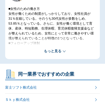
■女性のための働き方
女性が働くための制度がしっかりしており、女性社員が
31％在籍している。そのうち30代女性が多数をしめ、
53.85％となっている。さらに、女性が働く環境として育
休、産休、時短勤務、生理休暇、育児休暇復帰支援金など
が整えられているため、女性にとって非常に働きやすい環
境が整えられていることが特徴の1つとなっている。
■フォローアップ体制
「1month面談」や「半期に一度の360度フィードバック」
もっと見る
を実施することで、昇給や評価、キャリアを相談できる機
会を設けている。自分のキャリアを見直すきっかけを得る
ことができます。
同一業界でおすすめの企業
富士ソフト株式会社
Ｓｋｙ株式会社