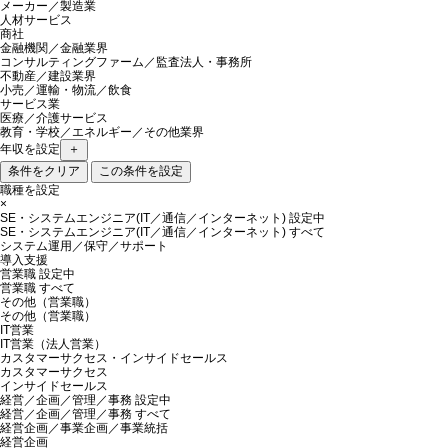
メーカー／製造業
人材サービス
商社
金融機関／金融業界
コンサルティングファーム／監査法人・事務所
不動産／建設業界
小売／運輸・物流／飲食
サービス業
医療／介護サービス
教育・学校／エネルギー／その他業界
年収を設定
＋
条件をクリア
この条件を設定
職種を設定
×
SE・システムエンジニア(IT／通信／インターネット)
設定中
SE・システムエンジニア(IT／通信／インターネット) すべて
システム運用／保守／サポート
導入支援
営業職
設定中
営業職 すべて
その他（営業職）
その他（営業職）
IT営業
IT営業（法人営業）
カスタマーサクセス・インサイドセールス
カスタマーサクセス
インサイドセールス
経営／企画／管理／事務
設定中
経営／企画／管理／事務 すべて
経営企画／事業企画／事業統括
経営企画