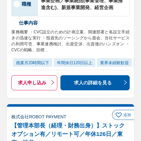
事業企画／事業統括(事業管理、事業推
職種
進含む)、新規事業開発、経営企画
仕事内容
業務概要 ・CVC設立のための計画立案、関連部署と各設立手続
きの迅速な実行 ・投資先のソーシングから面会、当社サービス
の利用可否、事業連携検討、出資交渉、出資後のハンズオン ・
CVCの戦略、目標…
残業月20時間以下
年間休日120日以上
業界未経験歓迎
テ
求人申し込み
求人の詳細
を見る
追加
株式会社ROBOT PAYMENT
【管理本部長（経理・財務出身）】ストック
オプション有／リモート可／年休126日／東