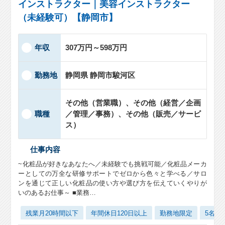
インストラクター｜美容インストラクター
（未経験可）【静岡市】
年収
307万円～598万円
勤務地
静岡県 静岡市駿河区
その他（営業職）、その他（経営／企画
職種
／管理／事務）、その他（販売／サービ
ス）
仕事内容
~化粧品が好きなあなたへ／未経験でも挑戦可能／化粧品メーカ
ーとしての万全な研修サポートでゼロから色々と学べる／サロ
ンを通じて正しい化粧品の使い方や選び方を伝えていくやりが
いのあるお仕事～ ■業務…
残業月20時間以下
年間休日120日以上
勤務地限定
5名以