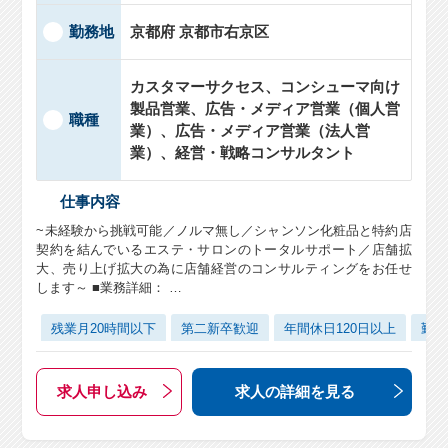
勤務地
京都府 京都市右京区
カスタマーサクセス、コンシューマ向け
製品営業、広告・メディア営業（個人営
職種
業）、広告・メディア営業（法人営
業）、経営・戦略コンサルタント
仕事内容
~未経験から挑戦可能／ノルマ無し／シャンソン化粧品と特約店
契約を結んでいるエステ・サロンのトータルサポート／店舗拡
大、売り上げ拡大の為に店舗経営のコンサルティングをお任せ
します～ ■業務詳細： …
残業月20時間以下
第二新卒歓迎
年間休日120日以上
勤務
求人申し込み
求人の詳細
を見る