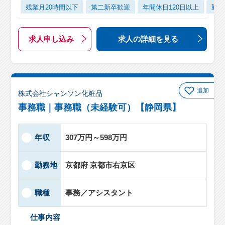
残業月20時間以下
第二新卒歓迎
年間休日120日以上
勤務
求人申し込み
求人の詳細
を見る
追加
株式会社シャンソン化粧品
事務職｜事務職（未経験可）【静岡県】
年収
307万円～598万円
勤務地
京都府 京都市右京区
職種
事務／アシスタント
仕事内容