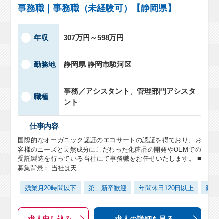
事務職｜事務職（未経験可）【静岡県】
年収
307万円～598万円
勤務地
静岡県 静岡市駿河区
事務／アシスタント、管理部門アシスタ
職種
ント
仕事内容
国際的なオーガニック認証のエコサートの認証を得ており、お
客様のニーズと天然成分にこだわった化粧品の開発やOEMでの
受託製造を行っている当社にて事務職をお任せいたします。 ■
募集背景： 当社は天…
残業月20時間以下
第二新卒歓迎
年間休日120日以上
勤務
求人申し込み
求人の詳細
を見る