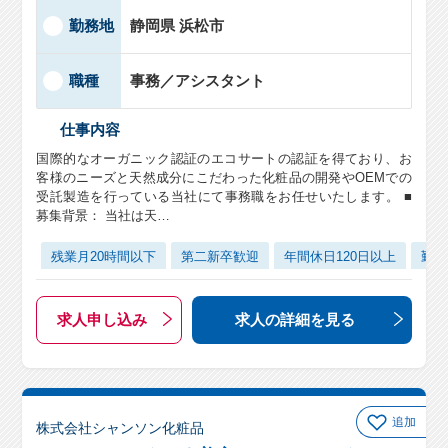
勤務地
静岡県 浜松市
職種
事務／アシスタント
仕事内容
国際的なオーガニック認証のエコサートの認証を得ており、お
客様のニーズと天然成分にこだわった化粧品の開発やOEMでの
受託製造を行っている当社にて事務職をお任せいたします。 ■
募集背景： 当社は天…
残業月20時間以下
第二新卒歓迎
年間休日120日以上
勤務
求人申し込み
求人の詳細
を見る
追加
株式会社シャンソン化粧品