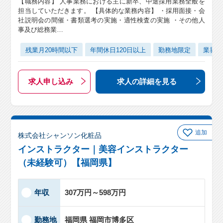
【職務内容】 人事業務における主に新卒、中途採用業務全般を
担当していただきます。 【具体的な業務内容】 ・採用面接・会
社説明会の間催・書類選考の実施・適性検査の実施 ・その他人
事及び総務業…
残業月20時間以下
年間休日120日以上
勤務地限定
業界未
求人申し込み
求人の詳細
を見る
追加
株式会社シャンソン化粧品
インストラクター｜美容インストラクター
（未経験可）【福岡県】
年収
307万円～598万円
勤務地
福岡県 福岡市博多区