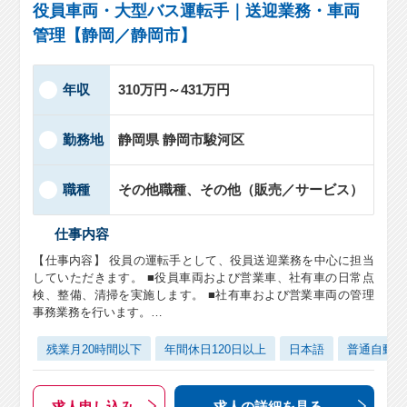
役員車両・大型バス運転手｜送迎業務・車両
管理【静岡／静岡市】
年収
310万円～431万円
勤務地
静岡県 静岡市駿河区
職種
その他職種、その他（販売／サービス）
仕事内容
【仕事内容】 役員の運転手として、役員送迎業務を中心に担当
していただきます。 ■役員車両および営業車、社有車の日常点
検、整備、清掃を実施します。 ■社有車および営業車両の管理
事務業務を行います。…
残業月20時間以下
年間休日120日以上
日本語
普通自動車
求人申し込み
求人の詳細
を見る