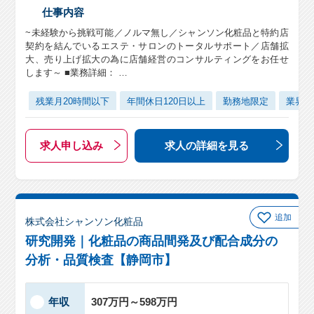
仕事内容
~未経験から挑戦可能／ノルマ無し／シャンソン化粧品と特約店
契約を結んでいるエステ・サロンのトータルサポート／店舗拡
大、売り上げ拡大の為に店舗経営のコンサルティングをお任せ
します～ ■業務詳細： …
残業月20時間以下
年間休日120日以上
勤務地限定
業界未
求人申し込み
求人の詳細
を見る
追加
株式会社シャンソン化粧品
研究開発｜化粧品の商品間発及び配合成分の
分析・品質検査【静岡市】
年収
307万円～598万円