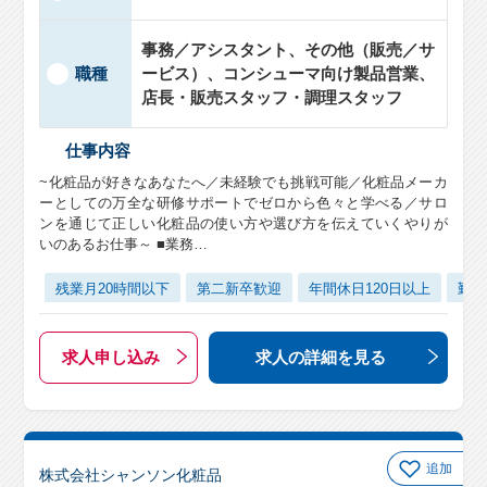
事務／アシスタント、その他（販売／サ
職種
ービス）、コンシューマ向け製品営業、
店長・販売スタッフ・調理スタッフ
仕事内容
~化粧品が好きなあなたへ／未経験でも挑戦可能／化粧品メーカ
ーとしての万全な研修サポートでゼロから色々と学べる／サロ
ンを通じて正しい化粧品の使い方や選び方を伝えていくやりが
いのあるお仕事～ ■業務…
残業月20時間以下
第二新卒歓迎
年間休日120日以上
勤務
求人申し込み
求人の詳細
を見る
追加
株式会社シャンソン化粧品