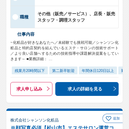
その他（販売／サービス）、店長・販売
職種
スタッフ・調理スタッフ
仕事内容
~化粧品が好きなあなたへ／未経験でも挑戦可能／シャンソン化
粧品と特約店契約を結んでいるエステ・サロンの技術サポート
／より良い店舗へするための技術指導や課題解決提案をしてい
きます～ ■業務詳細： …
残業月20時間以下
第二新卒歓迎
年間休日120日以上
勤務
求人申し込み
求人の詳細
を見る
追加
株式会社シャンソン化粧品
※顔写真必須【松山市】エステサロン運営コ