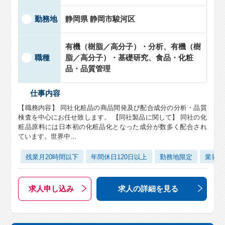
勤務地
静岡県 静岡市駿河区
有機（樹脂／高分子）・分析、有機（樹
職種
脂／高分子）・基礎研究、食品・化粧
品・品質管理
仕事内容
【職務内容】 同社化粧品の商品間発及び配合成分の分析・品質
検査を中心にお任せ致します。 【同社製品に関して】 同社の化
粧品原料には日本初の化粧品化となった成分が数多く配合され
ています。世界中…
残業月20時間以下
年間休日120日以上
勤務地限定
業界未
求人申し込み
求人の詳細
を見る