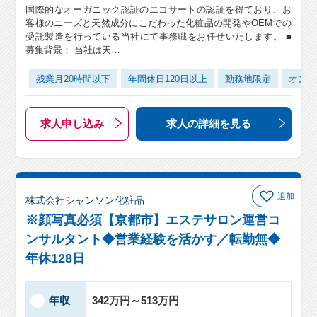
国際的なオーガニック認証のエコサートの認証を得ており、お
客様のニーズと天然成分にこだわった化粧品の開発やOEMでの
受託製造を行っている当社にて事務職をお任せいたします。 ■
募集背景： 当社は天…
残業月20時間以下
年間休日120日以上
勤務地限定
オンラ
求人申し込み
求人の詳細
を見る
追加
株式会社シャンソン化粧品
※顔写真必須【京都市】エステサロン運営コ
ンサルタント◆営業経験を活かす／転勤無◆
年休128日
年収
342万円～513万円