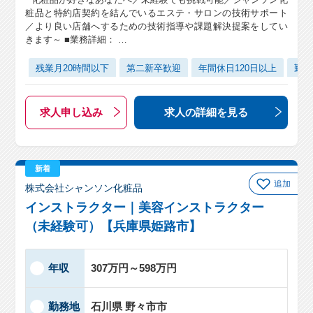
粧品と特約店契約を結んでいるエステ・サロンの技術サポート
／より良い店舗へするための技術指導や課題解決提案をしてい
きます～ ■業務詳細： …
残業月20時間以下
第二新卒歓迎
年間休日120日以上
勤務
求人申し込み
求人の詳細
を見る
新着
追加
株式会社シャンソン化粧品
インストラクター｜美容インストラクター
（未経験可）【兵庫県姫路市】
年収
307万円～598万円
勤務地
石川県 野々市市