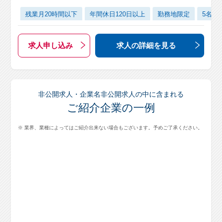
残業月20時間以下
年間休日120日以上
勤務地限定
5名以
求人申し込み
求人の詳細
を見る
非公開求人・企業名非公開求人の中に含まれる
ご紹介企業の一例
※ 業界、業種によってはご紹介出来ない場合もございます。予めご了承ください。