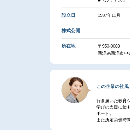
■ヘルプデスク
設立日
1997年11月
株式公開
所在地
〒950-0083
新潟県新潟市中央
この企業の社風
行き届いた教育
学びの支援に最
ポート。
また所定労働時