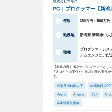
株式会社マルス
PG｜プログラマー【新潟
年収
350万円～500万円
勤務地
新潟県 新潟市中央
プログラマ・システ
職種
テムエンジニア(汎
【業務内容】 弊社のプログラマーとし
在SIerからの案件や、地場企業の案件
す。 …
残業月20時間以下
年間休日120
Vue.js
Angular
JSP
Orac
基本情報技術者