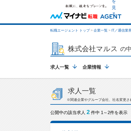
を
見
る
転職エージェント トップ
>
企業一覧
>
IT／通信業
株式会社マルス
の
求人一覧
企業情報
求人一覧
※関連企業やグループ会社、社名変更さ
2
公開中の該当求人
件中 1～2件を表示