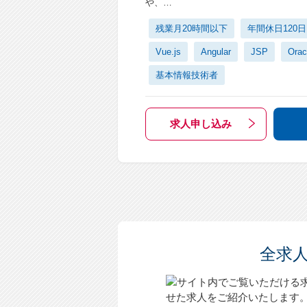
や、…
残業月20時間以下
年間休日120
Vue.js
Angular
JSP
Orac
基本情報技術者
求人申し込み
全求