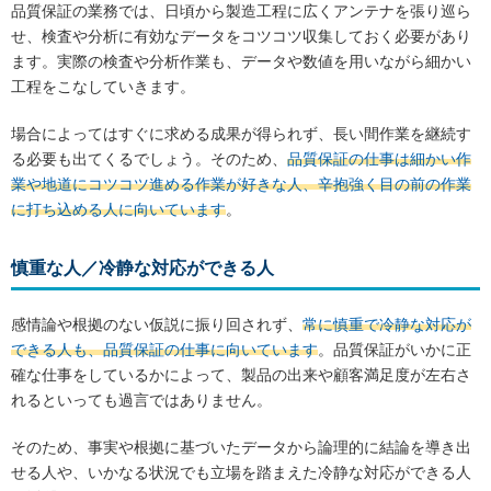
品質保証の業務では、日頃から製造工程に広くアンテナを張り巡ら
せ、検査や分析に有効なデータをコツコツ収集しておく必要があり
ます。実際の検査や分析作業も、データや数値を用いながら細かい
工程をこなしていきます。
場合によってはすぐに求める成果が得られず、長い間作業を継続す
る必要も出てくるでしょう。そのため、
品質保証の仕事は細かい作
業や地道にコツコツ進める作業が好きな人、辛抱強く目の前の作業
に打ち込める人に向いています
。
慎重な人／冷静な対応ができる人
感情論や根拠のない仮説に振り回されず、
常に慎重で冷静な対応が
できる人も、品質保証の仕事に向いています
。品質保証がいかに正
確な仕事をしているかによって、製品の出来や顧客満足度が左右さ
れるといっても過言ではありません。
そのため、事実や根拠に基づいたデータから論理的に結論を導き出
せる人や、いかなる状況でも立場を踏まえた冷静な対応ができる人