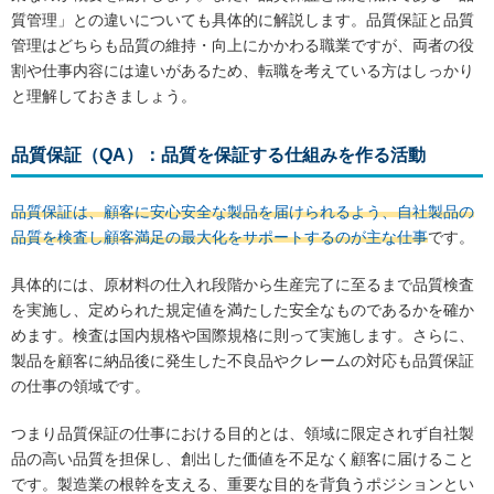
質管理」との違いについても具体的に解説します。品質保証と品質
管理はどちらも品質の維持・向上にかかわる職業ですが、両者の役
割や仕事内容には違いがあるため、転職を考えている方はしっかり
と理解しておきましょう。
品質保証（QA）：品質を保証する仕組みを作る活動
品質保証は、顧客に安心安全な製品を届けられるよう、自社製品の
品質を検査し顧客満足の最大化をサポートするのが主な仕事
です。
具体的には、原材料の仕入れ段階から生産完了に至るまで品質検査
を実施し、定められた規定値を満たした安全なものであるかを確か
めます。検査は国内規格や国際規格に則って実施します。さらに、
製品を顧客に納品後に発生した不良品やクレームの対応も品質保証
の仕事の領域です。
つまり品質保証の仕事における目的とは、領域に限定されず自社製
品の高い品質を担保し、創出した価値を不足なく顧客に届けること
です。製造業の根幹を支える、重要な目的を背負うポジションとい