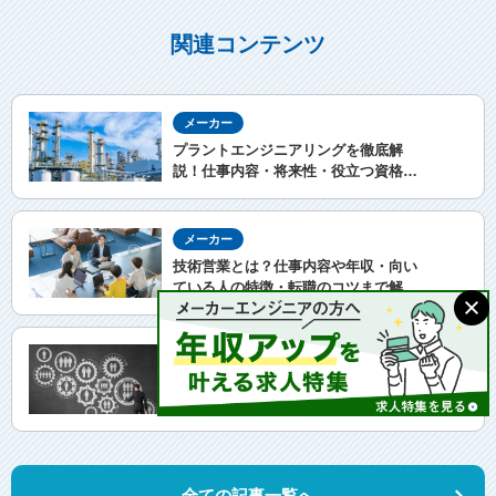
関連コンテンツ
メーカー
プラントエンジニアリングを徹底解
説！仕事内容・将来性・役立つ資格も
紹介
メーカー
技術営業とは？仕事内容や年収・向い
ている人の特徴・転職のコツまで解
説！
メーカー
【例文つき】機械系エンジニア（機械
設計）の志望動機の書き方やポイント
を紹介
全ての記事一覧へ