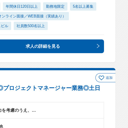
年間休日120日以上
勤務地限定
5名以上募集
オンライン面接／WEB面接（実績あり）
スビル
社員数500名以上
求人の詳細
を見る
追加
◎プロジェクトマネージャー業務◎土日
力を考慮のうえ、…
他