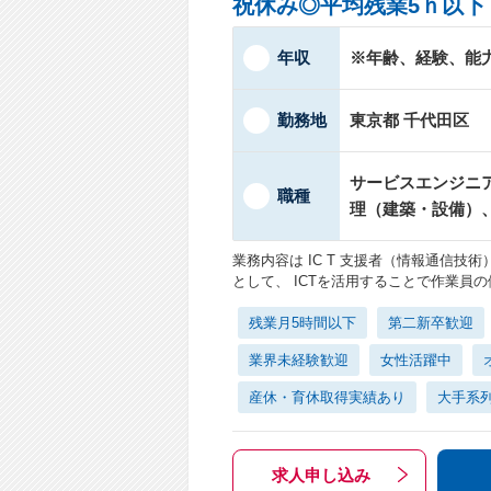
祝休み◎平均残業5ｈ以下
年収
※年齢、経験、能
勤務地
東京都 千代田区
サービスエンジニ
職種
理（建築・設備）
業務内容は IC T 支援者（情報通信
として、 ICTを活用することで作業員
残業月5時間以下
第二新卒歓迎
業界未経験歓迎
女性活躍中
産休・育休取得実績あり
大手系
求人申し込み