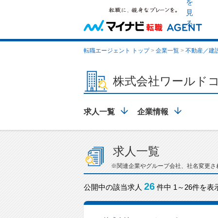
を
見
る
転職エージェント トップ
>
企業一覧
>
不動産／建
株式会社ワールド
求人一覧
企業情報
求人一覧
※関連企業やグループ会社、社名変更さ
26
公開中の該当求人
件中 1～26件を表