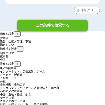
条件をクリア
この条件で検索する
職種を設定
＋
営業職
経営／企画／管理／事務
指定しない
勤務地を設定
＋
関東エリア
東京都
全国
業種を設定
＋
IT／通信業界
インターネット／広告業界／ゲーム
メーカー／製造業
人材サービス
商社
金融機関／金融業界
コンサルティングファーム／監査法人・事務所
不動産／建設業界
小売／運輸・物流／飲食
サービス業
医療／介護サービス
教育・学校／エネルギー／その他業界