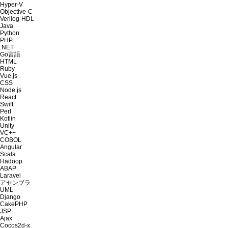
Hyper-V
Objective-C
Verilog-HDL
Java
Python
PHP
.NET
Go言語
HTML
Ruby
Vue.js
CSS
Node.js
React
Swift
Perl
Kotlin
Unity
VC++
COBOL
Angular
Scala
Hadoop
ABAP
Laravel
アセンブラ
UML
Django
CakePHP
JSP
Ajax
Cocos2d-x