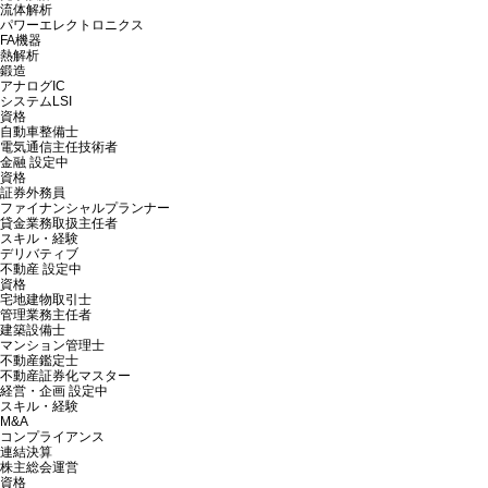
流体解析
パワーエレクトロニクス
FA機器
熱解析
鍛造
アナログIC
システムLSI
資格
自動車整備士
電気通信主任技術者
金融
設定中
資格
証券外務員
ファイナンシャルプランナー
貸金業務取扱主任者
スキル・経験
デリバティブ
不動産
設定中
資格
宅地建物取引士
管理業務主任者
建築設備士
マンション管理士
不動産鑑定士
不動産証券化マスター
経営・企画
設定中
スキル・経験
M&A
コンプライアンス
連結決算
株主総会運営
資格