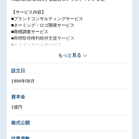
【サービス内容】
■ブランドコンサルティングサービス
■ネーミング・ロゴ開発サービス
■商標調査サービス
■商標取得権利維持支援サービス
■ドメインネームサービス
■商標・ドメイン管理サービス
もっと見る
■知的財産権侵害対応サービス
設立日
【マークアイのメイン業務とは】
世界各国において商標権やドメインネームの取得等を希望
1994年08月
する日本企業(お客様）と現地代理人（海外の弁護士・弁理
士）の間に立ち、商標権やドメインネームに関する専門知
資本金
識を生かし、お客様の支援を行っています。
1億円
株式公開
従業員数