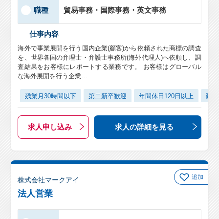
職種
貿易事務・国際事務・英文事務
仕事内容
海外で事業展開を行う国内企業(顧客)から依頼された商標の調査
を、世界各国の弁理士・弁護士事務所(海外代理人)へ依頼し、調
査結果をお客様にレポートする業務です。 お客様はグローバル
な海外展開を行う企業…
残業月30時間以下
第二新卒歓迎
年間休日120日以上
勤務
求人申し込み
求人の詳細
を見る
追加
株式会社マークアイ
法人営業