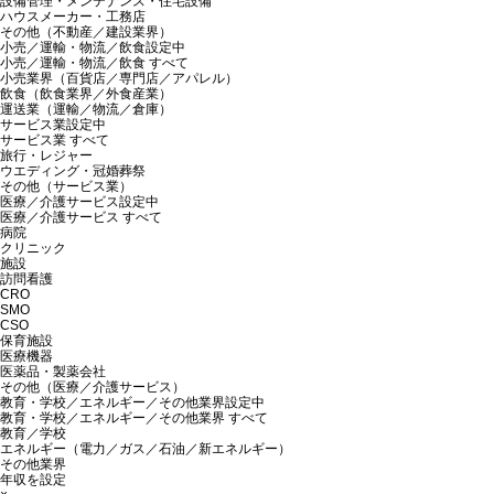
設備管理・メンテナンス・住宅設備
ハウスメーカー・工務店
その他（不動産／建設業界）
小売／運輸・物流／飲食
設定中
小売／運輸・物流／飲食 すべて
小売業界（百貨店／専門店／アパレル）
飲食（飲食業界／外食産業）
運送業（運輸／物流／倉庫）
サービス業
設定中
サービス業 すべて
旅行・レジャー
ウエディング・冠婚葬祭
その他（サービス業）
医療／介護サービス
設定中
医療／介護サービス すべて
病院
クリニック
施設
訪問看護
CRO
SMO
CSO
保育施設
医療機器
医薬品・製薬会社
その他（医療／介護サービス）
教育・学校／エネルギー／その他業界
設定中
教育・学校／エネルギー／その他業界 すべて
教育／学校
エネルギー（電力／ガス／石油／新エネルギー）
その他業界
年収を設定