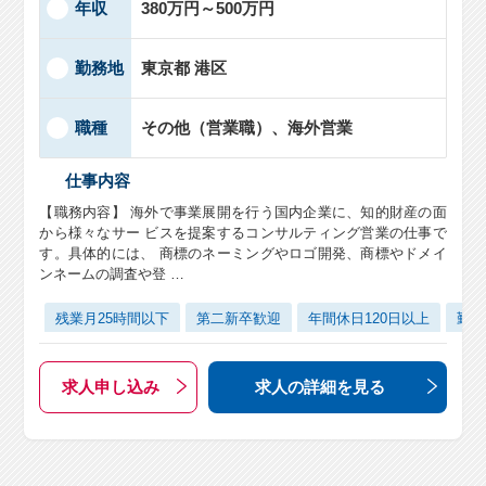
年収
380万円～500万円
勤務地
東京都 港区
職種
その他（営業職）、海外営業
仕事内容
【職務内容】 海外で事業展開を行う国内企業に、知的財産の面
から様々なサー ビスを提案するコンサルティング営業の仕事で
す。具体的には、 商標のネーミングやロゴ開発、商標やドメイ
ンネームの調査や登 …
残業月25時間以下
第二新卒歓迎
年間休日120日以上
勤務
求人申し込み
求人の詳細
を見る