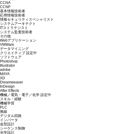
CCNA
CCNP
基本情報技術者
応用情報技術者
情報セキュリティスペシャリスト
システムアーキテクト
ITストラテジスト
システム監査技術者
その他
Webアプリケーション
VMWare
データマイニング
クリエイティブ
設定中
ソフトウェア
Photoshop
Illustrator
adobe
MAYA
XD
Dreamweaver
InDesign
After Effects
機械／電気・電子／化学
設定中
スキル・経験
機械学習
PLC
無線
デジタル回路
インバータ
金型設計
シーケンス制御
光学設計