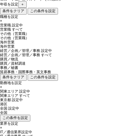
年収を設定
＋
条件をクリア
この条件を設定
職種を設定
×
営業職
設定中
営業職 すべて
その他（営業職）
その他（営業職）
海外営業
海外営業
経営／企画／管理／事務
設定中
経営／企画／管理／事務 すべて
購買／物流
購買／資材調達
事務／秘書
貿易事務・国際事務・英文事務
条件をクリア
この条件を設定
勤務地を設定
×
関東エリア
設定中
関東エリア すべて
東京都
設定中
港区
全国
設定中
全国
この条件を設定
業界を設定
×
IT／通信業界
設定中