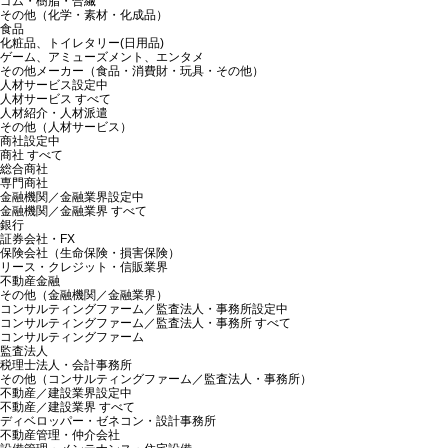
ゴム・樹脂・合繊
その他（化学・素材・化成品）
食品
化粧品、トイレタリー(日用品)
ゲーム、アミューズメント、エンタメ
その他メーカー（食品・消費財・玩具・その他）
人材サービス
設定中
人材サービス すべて
人材紹介・人材派遣
その他（人材サービス）
商社
設定中
商社 すべて
総合商社
専門商社
金融機関／金融業界
設定中
金融機関／金融業界 すべて
銀行
証券会社・FX
保険会社（生命保険・損害保険）
リース・クレジット・信販業界
不動産金融
その他（金融機関／金融業界）
コンサルティングファーム／監査法人・事務所
設定中
コンサルティングファーム／監査法人・事務所 すべて
コンサルティングファーム
監査法人
税理士法人・会計事務所
その他（コンサルティングファーム／監査法人・事務所）
不動産／建設業界
設定中
不動産／建設業界 すべて
ディベロッパー・ゼネコン・設計事務所
不動産管理・仲介会社