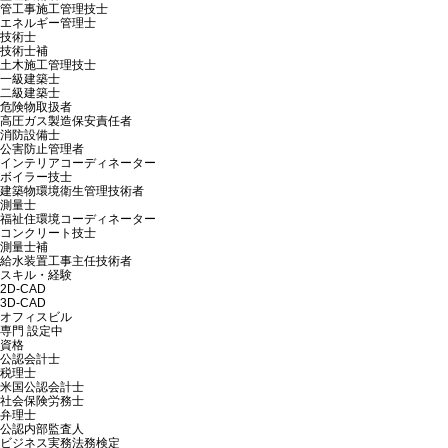
管工事施工管理技士
エネルギー管理士
技術士
技術士補
土木施工管理技士
一級建築士
二級建築士
危険物取扱者
高圧ガス製造保安責任者
消防設備士
公害防止管理者
インテリアコーディネーター
ボイラー技士
建築物環境衛生管理技術者
測量士
福祉住環境コーディネーター
コンクリート技士
測量士補
給水装置工事主任技術者
スキル・経験
2D-CAD
3D-CAD
オフィスビル
専門
設定中
資格
公認会計士
税理士
米国公認会計士
社会保険労務士
弁理士
公認内部監査人
ビジネス実務法務検定