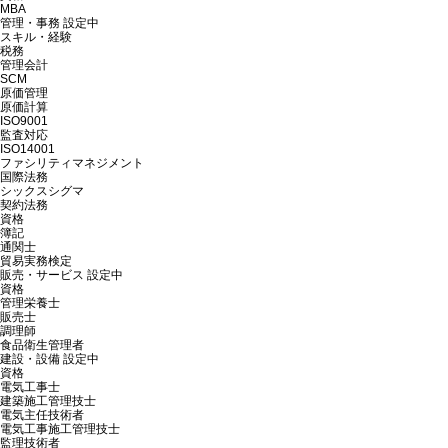
MBA
管理・事務
設定中
スキル・経験
税務
管理会計
SCM
原価管理
原価計算
ISO9001
監査対応
ISO14001
ファシリティマネジメント
国際法務
シックスシグマ
契約法務
資格
簿記
通関士
貿易実務検定
販売・サービス
設定中
資格
管理栄養士
販売士
調理師
食品衛生管理者
建設・設備
設定中
資格
電気工事士
建築施工管理技士
電気主任技術者
電気工事施工管理技士
監理技術者