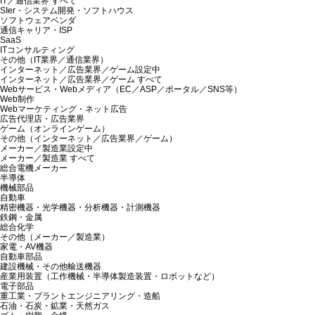
IT／通信業界 すべて
SIer・システム開発・ソフトハウス
ソフトウェアベンダ
通信キャリア・ISP
SaaS
ITコンサルティング
その他（IT業界／通信業界）
インターネット／広告業界／ゲーム
設定中
インターネット／広告業界／ゲーム すべて
Webサービス・Webメディア（EC／ASP／ポータル／SNS等）
Web制作
Webマーケティング・ネット広告
広告代理店・広告業界
ゲーム（オンラインゲーム）
その他（インターネット／広告業界／ゲーム）
メーカー／製造業
設定中
メーカー／製造業 すべて
総合電機メーカー
半導体
機械部品
自動車
精密機器・光学機器・分析機器・計測機器
鉄鋼・金属
総合化学
その他（メーカー／製造業）
家電・AV機器
自動車部品
建設機械・その他輸送機器
産業用装置（工作機械・半導体製造装置・ロボットなど）
電子部品
重工業・プラントエンジニアリング・造船
石油・石炭・鉱業・天然ガス