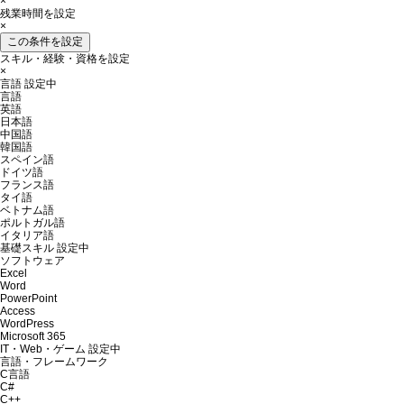
×
残業時間を設定
×
この条件を設定
スキル・経験・資格を設定
×
言語
設定中
言語
英語
日本語
中国語
韓国語
スペイン語
ドイツ語
フランス語
タイ語
ベトナム語
ポルトガル語
イタリア語
基礎スキル
設定中
ソフトウェア
Excel
Word
PowerPoint
Access
WordPress
Microsoft 365
IT・Web・ゲーム
設定中
言語・フレームワーク
C言語
C#
C++