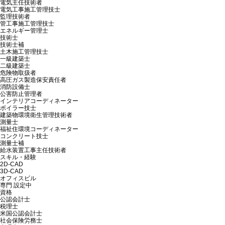
電気主任技術者
電気工事施工管理技士
監理技術者
管工事施工管理技士
エネルギー管理士
技術士
技術士補
土木施工管理技士
一級建築士
二級建築士
危険物取扱者
高圧ガス製造保安責任者
消防設備士
公害防止管理者
インテリアコーディネーター
ボイラー技士
建築物環境衛生管理技術者
測量士
福祉住環境コーディネーター
コンクリート技士
測量士補
給水装置工事主任技術者
スキル・経験
2D-CAD
3D-CAD
オフィスビル
専門
設定中
資格
公認会計士
税理士
米国公認会計士
社会保険労務士