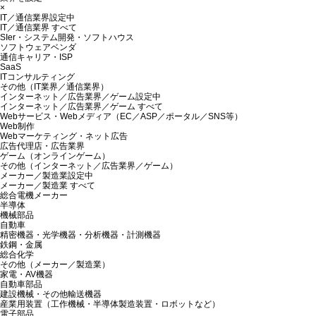
×
IT／通信業界
設定中
IT／通信業界 すべて
SIer・システム開発・ソフトハウス
ソフトウェアベンダ
通信キャリア・ISP
SaaS
ITコンサルティング
その他（IT業界／通信業界）
インターネット／広告業界／ゲーム
設定中
インターネット／広告業界／ゲーム すべて
Webサービス・Webメディア（EC／ASP／ポータル／SNS等）
Web制作
Webマーケティング・ネット広告
広告代理店・広告業界
ゲーム（オンラインゲーム）
その他（インターネット／広告業界／ゲーム）
メーカー／製造業
設定中
メーカー／製造業 すべて
総合電機メーカー
半導体
機械部品
自動車
精密機器・光学機器・分析機器・計測機器
鉄鋼・金属
総合化学
その他（メーカー／製造業）
家電・AV機器
自動車部品
建設機械・その他輸送機器
産業用装置（工作機械・半導体製造装置・ロボットなど）
電子部品