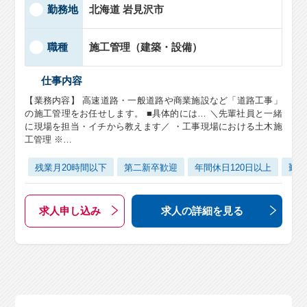
勤務地
北海道 岩見沢市
職種
施工管理（建築・設備）
仕事内容
【業務内容】 高速道路・一般道路や商業施設など「道路工事」
の施工管理をお任せします。 ■具体的には… ＼先輩社員と一緒
に現場を担当・イチから教えます／ ・工事現場における土木施
工管理 ※…
残業月20時間以下
第二新卒歓迎
年間休日120日以上
勤務
求人申し込み
求人の詳細
を見る