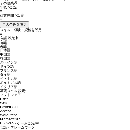
その他業界
年収を設定
×
残業時間を設定
×
この条件を設定
スキル・経験・資格を設定
×
言語
設定中
言語
英語
日本語
中国語
韓国語
スペイン語
ドイツ語
フランス語
タイ語
ベトナム語
ポルトガル語
イタリア語
基礎スキル
設定中
ソフトウェア
Excel
Word
PowerPoint
Access
WordPress
Microsoft 365
IT・Web・ゲーム
設定中
言語・フレームワーク