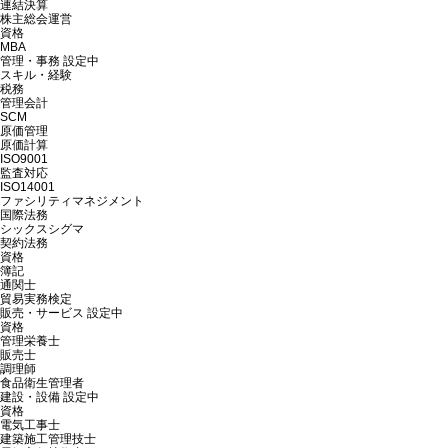
連結決算
株主総会運営
資格
MBA
管理・事務
設定中
スキル・経験
税務
管理会計
SCM
原価管理
原価計算
ISO9001
監査対応
ISO14001
ファシリティマネジメント
国際法務
シックスシグマ
契約法務
資格
簿記
通関士
貿易実務検定
販売・サービス
設定中
資格
管理栄養士
販売士
調理師
食品衛生管理者
建設・設備
設定中
資格
電気工事士
建築施工管理技士