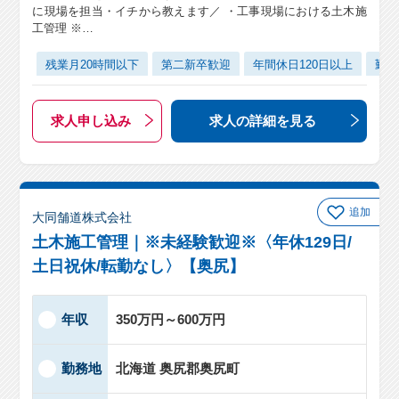
に現場を担当・イチから教えます／ ・工事現場における土木施
工管理 ※…
残業月20時間以下
第二新卒歓迎
年間休日120日以上
勤務
求人申し込み
求人の詳細
を見る
追加
大同舗道株式会社
土木施工管理｜※未経験歓迎※〈年休129日/
土日祝休/転勤なし〉【奥尻】
年収
350万円～600万円
勤務地
北海道 奥尻郡奥尻町