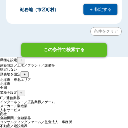
＋ 指定する
勤務地（市区町村）
条件をクリア
この条件で検索する
職種を設定
＋
建築設計／土木／プラント／設備等
指定しない
勤務地を設定
＋
北海道・東北エリア
北海道
全国
業種を設定
＋
IT／通信業界
インターネット／広告業界／ゲーム
メーカー／製造業
人材サービス
商社
金融機関／金融業界
コンサルティングファーム／監査法人・事務所
不動産／建設業界