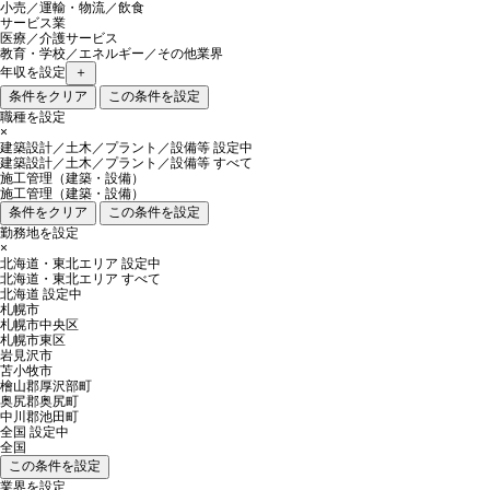
小売／運輸・物流／飲食
サービス業
医療／介護サービス
教育・学校／エネルギー／その他業界
年収を設定
＋
条件をクリア
この条件を設定
職種を設定
×
建築設計／土木／プラント／設備等
設定中
建築設計／土木／プラント／設備等 すべて
施工管理（建築・設備）
施工管理（建築・設備）
条件をクリア
この条件を設定
勤務地を設定
×
北海道・東北エリア
設定中
北海道・東北エリア すべて
北海道
設定中
札幌市
札幌市中央区
札幌市東区
岩見沢市
苫小牧市
檜山郡厚沢部町
奥尻郡奥尻町
中川郡池田町
全国
設定中
全国
この条件を設定
業界を設定