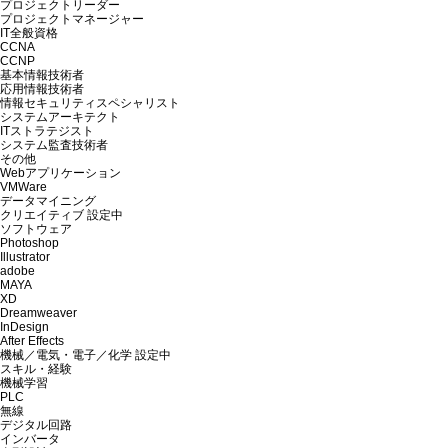
プロジェクトリーダー
プロジェクトマネージャー
IT全般資格
CCNA
CCNP
基本情報技術者
応用情報技術者
情報セキュリティスペシャリスト
システムアーキテクト
ITストラテジスト
システム監査技術者
その他
Webアプリケーション
VMWare
データマイニング
クリエイティブ
設定中
ソフトウェア
Photoshop
Illustrator
adobe
MAYA
XD
Dreamweaver
InDesign
After Effects
機械／電気・電子／化学
設定中
スキル・経験
機械学習
PLC
無線
デジタル回路
インバータ