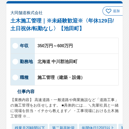
追加
大同舗道株式会社
土木施工管理｜※未経験歓迎※〈年休129日/
土日祝休/転勤なし〉【池田町】
年収
350万円～600万円
勤務地
北海道 中川郡池田町
職種
施工管理（建築・設備）
仕事内容
【業務内容】 高速道路・一般道路や商業施設など「道路工事」
の施工管理をお任せします。 ■具体的には… ＼先輩社員と一緒
に現場を担当・イチから教えます／ ・工事現場における土木施
工管理 ※…
残業月20時間以下
第二新卒歓迎
年間休日120日以上
勤務