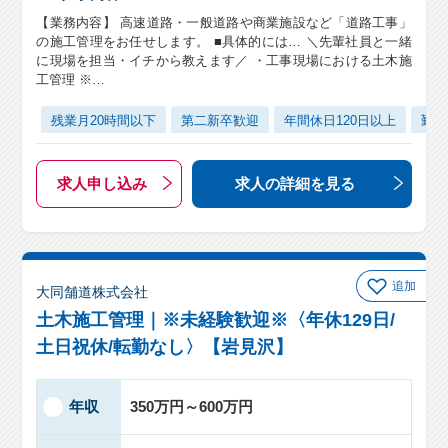
【業務内容】 高速道路・一般道路や商業施設など「道路工事」
の施工管理をお任せします。 ■具体的には… ＼先輩社員と一緒
に現場を担当・イチから教えます／ ・工事現場における土木施
工管理 ※…
残業月20時間以下
第二新卒歓迎
年間休日120日以上
勤務
求人申し込み
求人の詳細
を見る
追加
大同舗道株式会社
土木施工管理｜※未経験歓迎※〈年休129日/
土日祝休/転勤なし〉【岩見沢】
年収
350万円～600万円