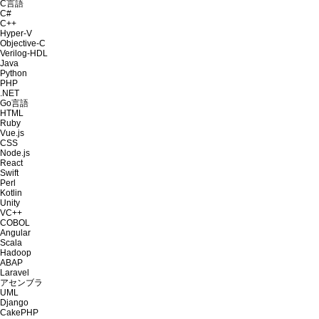
C言語
C#
C++
Hyper-V
Objective-C
Verilog-HDL
Java
Python
PHP
.NET
Go言語
HTML
Ruby
Vue.js
CSS
Node.js
React
Swift
Perl
Kotlin
Unity
VC++
COBOL
Angular
Scala
Hadoop
ABAP
Laravel
アセンブラ
UML
Django
CakePHP