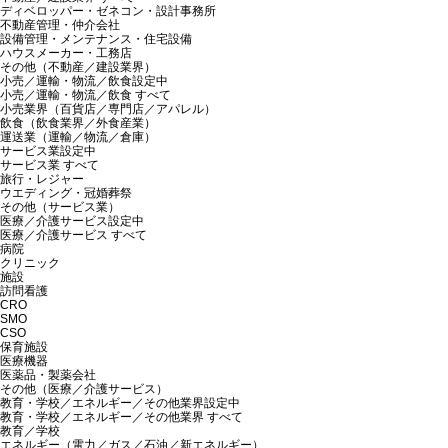
ディベロッパー・ゼネコン・設計事務所
不動産管理・仲介会社
設備管理・メンテナンス・住宅設備
ハウスメーカー・工務店
その他（不動産／建設業界）
小売／運輸・物流／飲食
設定中
小売／運輸・物流／飲食 すべて
小売業界（百貨店／専門店／アパレル）
飲食（飲食業界／外食産業）
運送業（運輸／物流／倉庫）
サービス業
設定中
サービス業 すべて
旅行・レジャー
ウエディング・冠婚葬祭
その他（サービス業）
医療／介護サービス
設定中
医療／介護サービス すべて
病院
クリニック
施設
訪問看護
CRO
SMO
CSO
保育施設
医療機器
医薬品・製薬会社
その他（医療／介護サービス）
教育・学校／エネルギー／その他業界
設定中
教育・学校／エネルギー／その他業界 すべて
教育／学校
エネルギー（電力／ガス／石油／新エネルギー）