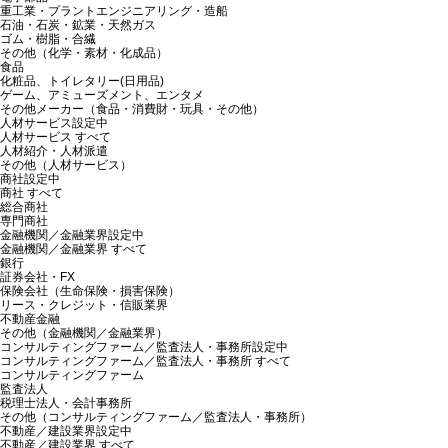
重工業・プラントエンジニアリング・造船
石油・石炭・鉱業・天然ガス
ゴム・樹脂・合繊
その他（化学・素材・化成品）
食品
化粧品、トイレタリー(日用品)
ゲーム、アミューズメント、エンタメ
その他メーカー（食品・消費財・玩具・その他）
人材サービス
設定中
人材サービス すべて
人材紹介・人材派遣
その他（人材サービス）
商社
設定中
商社 すべて
総合商社
専門商社
金融機関／金融業界
設定中
金融機関／金融業界 すべて
銀行
証券会社・FX
保険会社（生命保険・損害保険）
リース・クレジット・信販業界
不動産金融
その他（金融機関／金融業界）
コンサルティングファーム／監査法人・事務所
設定中
コンサルティングファーム／監査法人・事務所 すべて
コンサルティングファーム
監査法人
税理士法人・会計事務所
その他（コンサルティングファーム／監査法人・事務所）
不動産／建設業界
設定中
不動産／建設業界 すべて