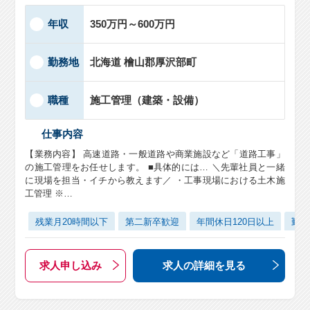
年収
350万円～600万円
勤務地
北海道 檜山郡厚沢部町
職種
施工管理（建築・設備）
仕事内容
【業務内容】 高速道路・一般道路や商業施設など「道路工事」
の施工管理をお任せします。 ■具体的には… ＼先輩社員と一緒
に現場を担当・イチから教えます／ ・工事現場における土木施
工管理 ※…
残業月20時間以下
第二新卒歓迎
年間休日120日以上
勤務
求人申し込み
求人の詳細
を見る