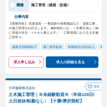
職種
施工管理（建築・設備）
仕事内容
【業務内容】 高速道路・一般道路や商業施設など「道路工事」
の施工管理をお任せします。 ■具体的には… ＼先輩社員と一緒
に現場を担当・イチから教えます／ ・工事現場における土木施
工管理 ※…
残業月20時間以下
第二新卒歓迎
年間休日120日以上
勤務
求人申し込み
求人の詳細
を見る
追加
大同舗道株式会社
土木施工管理｜※未経験歓迎※〈年休129日/
土日祝休/転勤なし〉【十勝/厚沢部町】