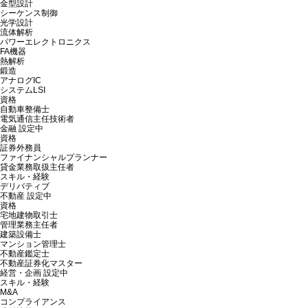
金型設計
シーケンス制御
光学設計
流体解析
パワーエレクトロニクス
FA機器
熱解析
鍛造
アナログIC
システムLSI
資格
自動車整備士
電気通信主任技術者
金融
設定中
資格
証券外務員
ファイナンシャルプランナー
貸金業務取扱主任者
スキル・経験
デリバティブ
不動産
設定中
資格
宅地建物取引士
管理業務主任者
建築設備士
マンション管理士
不動産鑑定士
不動産証券化マスター
経営・企画
設定中
スキル・経験
M&A
コンプライアンス