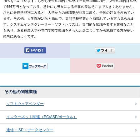
76％を占めています。しかし男性の場合で30代で平均年収581万円、女性の場合は30代
で556万円となっており、意外にも男女による年収の差はそこまで大きくありません。
さらに最終学歴別にみると、大学からの就職率が非常に高く、全体の74％を占めてい
ます。その他、大学院が14％と高めで、専門学校卒業から就職している方も見られま
す。システムインテグレーター・ソフトハウスは、専門的な知識を要する業種なこと
もあり、ある程度大学や専門学校で知識をきちんと身につけてから就職する方が多い
傾向にあるようです。
その他の関連業種
ソフトウェアベンダー
インターネット関連（EC/ASP/ポータル）
通信・ISP・データセンター