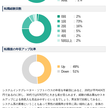
高校
:
2%
転職経験回数
0回
:
2%
1回
:
73%
2回
:
16%
3回
:
5%
4回
:
2%
5回以上
:
2%
転職後の年収アップ比率
Up
:
49%
Down
:
51%
システムインテグレーター・ソフトハウスの年収を年齢別にみると、20代が平均424万
円であるのに対し、30代では578万円と大きな差が見られます。経験の積み重ねやスキ
ルアップによる高収入も見込みやすいといえるでしょう。男女別で比較してみると、
システム系の業種ということもあって男性の就職率が非常に高い傾向にあり、全体の