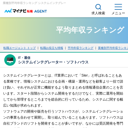
業種別平均年収ランキング システムインテグレーター・ソフトハウス｜求人・転職エージェント
求人検索
メニュー
平均年収ランキング
転職エージェント トップ
｜
転職お役立ち情報
｜
平均年収ランキング
｜
業種別平均年収ランキ
ITエンジニアの転職
IT・通信
システムインテグレーター・ソフトハウス
システムインテグレーターとは、IT業界において「SIer」と呼ばれることもあ
る業種です。情報システムにおける企画・構築・運用などを顧客より一括で請
け負い、それぞれが正常に機能するよう取りまとめる情報通信企業のことを言
います。スタート段階からシステム開発をするだけでなく、実際に運用を開始
してから管理するところまでを総合的に行っているため、システムに関する幅
広い知識が求められます。
ソフトウェアの開発や販売を行うソフトハウスが、システムインテグレーショ
ンの事業も合わせて展開し、取り組んでいることもあります。ソフトハウスは
自社ブランドのソフトを開発することが多いですが、なかには受託開発を専門