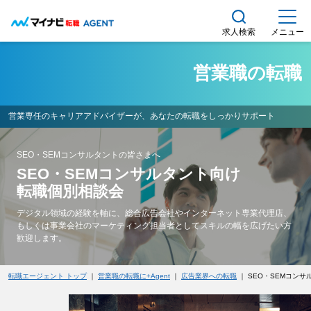
求人検索
メニュー
営業職の転職
営業専任のキャリアアドバイザーが、あなたの転職をしっかりサポート
SEO・SEMコンサルタントの皆さまへ
SEO・SEMコンサルタント向け
転職個別相談会
デジタル領域の経験を軸に、総合広告会社やインターネット専業代理店、
もしくは事業会社のマーケティング担当者としてスキルの幅を広げたい方
歓迎します。
転職エージェント トップ
｜
営業職の転職に+Agent
｜
広告業界への転職
｜ SEO・SEMコン