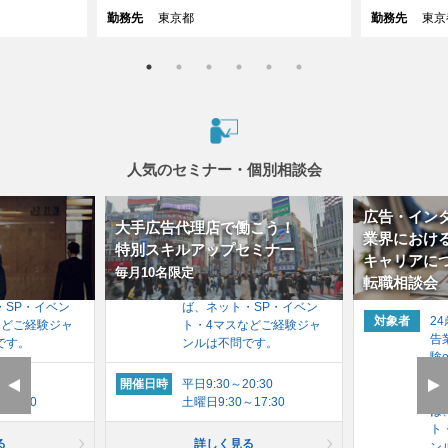
勤務先
東京都
勤務先
東京
人気のセミナー・個別相談会
広告・イン
歳までの方で、広
対象者
24歳～35歳までの方で、広
大手広告代理店で働こう！
ご経験（営業経
告業界でのご経験（営業経
業界におけ
特別スキルアップセミナー
制作経験）を有
験or企画・制作経験）を有
キャリアに
する方
毎月10名限定
転職相談会
のご経験があれ
※広告業界のご経験があれ
・SP・イベン
ば、ネット・SP・イベン
対象者
2
などご経験ジャ
ト・4マスなどご経験ジャ
告
です。
ンルは不問です。
験
す
0:30
開催日時
平日9:30～20:30
※
17:30
土曜日9:30～17:30
ば
ト
る
詳しく見る
ン