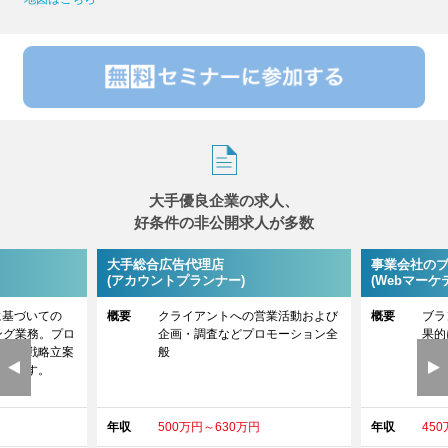
大手優良企業の求人、
好条件の非公開求人が多数
大手総合広告代理店
事業会社の
(アカウントプランナー)
(Webマーケ
に基づいての
概要
クライアントへの営業活動および
概要
ブラ
ング業務。プロ
企画・調査などプロモーション全
果的
合わせ戦略立案
般
る企
行います。
す。
年収
500万円～630万円
年収
45