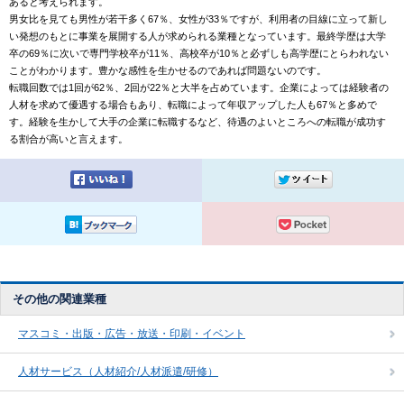
あると考えられます。
男女比を見ても男性が若干多く67％、女性が33％ですが、利用者の目線に立って新し
い発想のもとに事業を展開する人が求められる業種となっています。最終学歴は大学
卒の69％に次いで専門学校卒が11％、高校卒が10％と必ずしも高学歴にとらわれない
ことがわかります。豊かな感性を生かせるのであれば問題ないのです。
転職回数では1回が62％、2回が22％と大半を占めています。企業によっては経験者の
人材を求めて優遇する場合もあり、転職によって年収アップした人も67％と多めで
す。経験を生かして大手の企業に転職するなど、待遇のよいところへの転職が成功す
る割合が高いと言えます。
その他の関連業種
マスコミ・出版・広告・放送・印刷・イベント
人材サービス（人材紹介/人材派遣/研修）