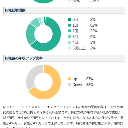
高校
:
10%
転職経験回数
0回
:
2%
1回
:
62%
2回
:
22%
3回
:
9%
4回
:
3%
5回以上
:
2%
転職後の年収アップ比率
Up
:
67%
Down
:
33%
レジャー・アミューズメント・エンターテインメントの業種の平均年収は、20代と30
代の総合では395万円とそう高くない金額です。特に20代の平均年収が低めで男性が
367万円、女性が347万円となっています。ただし30代になると多少の伸びを見せ、男
性が482万円、女性が409万円まで上昇しています。特に男性の伸び幅が大きい傾向に