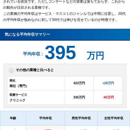
されている状況です。ただしコンサートなどの需要は落ちておらず、これから
の動向が注目される業種です。
この業種の平均年収はサービス・マスコミのジャンルでは中間に位置し、20代
の平均年収が低めなのに対して30代では伸びを見せているのが特徴です。
気になる平均年収サマリー
395
万円
平均年収 :
その他の業種と比べると
商社
423万円
+28万円
商社（専門）
医療サービス
335万円
-60万円
クリニック
年齢
平均年収
男性平均年収
女性平均年収