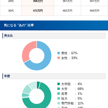
20代
358万円
367万円
347万円
30代
472万円
482万円
409万円
気になる "あの" 比率
男女比
男性
:
67%
女性
:
33%
学歴
大学院
:
4%
大学
:
69%
高専
:
1%
短大
:
5%
専門学校
:
11%