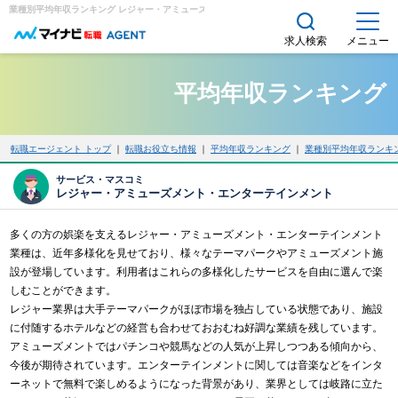
業種別平均年収ランキング レジャー・アミューズメント・エンターテインメント｜求人・転職エ
求人検索
メニュー
平均年収ランキング
転職エージェント トップ
｜
転職お役立ち情報
｜
平均年収ランキング
｜
業種別平均年収ランキ
サービス・マスコミ
レジャー・アミューズメント・エンターテインメント
多くの方の娯楽を支えるレジャー・アミューズメント・エンターテインメント
業種は、近年多様化を見せており、様々なテーマパークやアミューズメント施
設が登場しています。利用者はこれらの多様化したサービスを自由に選んで楽
しむことができます。
レジャー業界は大手テーマパークがほぼ市場を独占している状態であり、施設
に付随するホテルなどの経営も合わせておおむね好調な業績を残しています。
アミューズメントではパチンコや競馬などの人気が上昇しつつある傾向から、
今後が期待されています。エンターテインメントに関しては音楽などをインタ
ーネットで無料で楽しめるようになった背景があり、業界としては岐路に立た