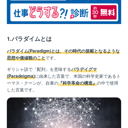
3.ビジネスシーンでのパラダイムシフトの事例
3.1.所有から共有へ
3.2.ハードディスクからクラウドへ
3.3.利益追求から社会貢献へ
1.パラダイムとは
4.パラダイムシフトに対応できる組織とは
4.1.あらゆることに柔軟に対応できる
パラダイム(Paradigm)とは、その時代の規範となるような
です。
思想や価値観のこと
4.2.環境の変化に敏感になる
4.3.問題意識を持ち続ける
ギリシャ語で「配列」を意味する
パラデイグマ
に由来した言葉で、米国の科学史家であるト
(Paradeigma)
4.4.価値観の異なる人とコミュニケーションする
ーマス・クーンが、自著の
の中で使用
『科学革命の構造』
5.まとめ
した言葉です。