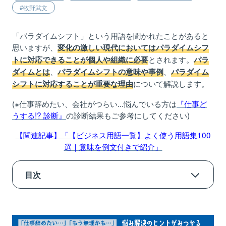
牧野武文
「パラダイムシフト」という用語を聞かれたことがあると
思いますが、
変化の激しい現代においてはパラダイムシフ
とされます。
トに対応できることが個人や組織に必要
パラ
、
、
ダイムとは
パラダイムシフトの意味や事例
パラダイム
について解説します。
シフトに対応することが重要な理由
(※仕事辞めたい、会社がつらい...悩んでいる方は
『仕事ど
うする!? 診断』
の診断結果もご参考にしてください)
【関連記事】「【ビジネス用語一覧】よく使う用語集100
選｜意味を例文付きで紹介」
目次
1.パラダイムとは
2.パラダイムシフトとは