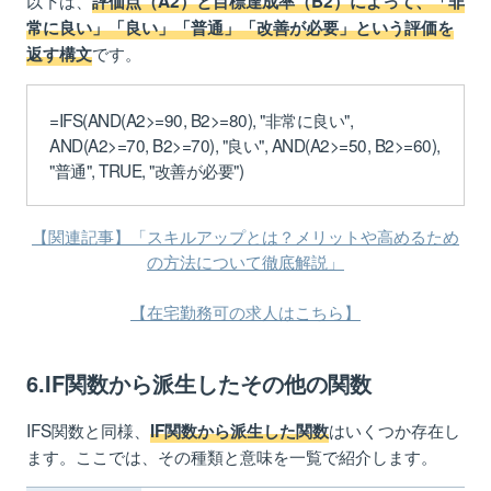
評価点（A2）と目標達成率（B2）によって、「非
常に良い」「良い」「普通」「改善が必要」という評価を
です。
返す構文
=IFS(AND(A2>=90, B2>=80), "非常に良い",
AND(A2>=70, B2>=70), "良い", AND(A2>=50, B2>=60),
"普通", TRUE, "改善が必要")
【関連記事】「スキルアップとは？メリットや高めるため
の方法について徹底解説」
【在宅勤務可の求人はこちら】
6.IF関数から派生したその他の関数
IFS関数と同様、
はいくつか存在し
IF関数から派生した関数
ます。ここでは、その種類と意味を一覧で紹介します。