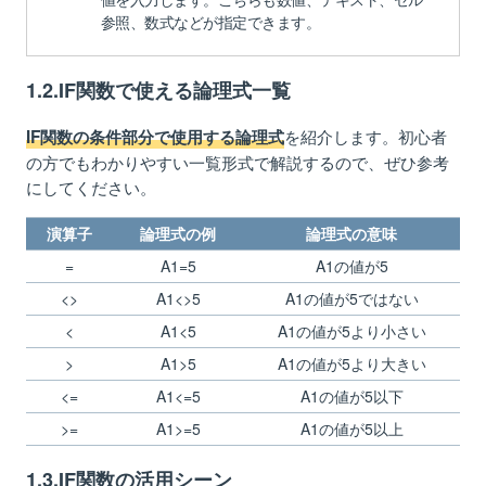
参照、数式などが指定できます。
5.2.IFS関数の使用例①
5.3.IFS関数の使用例②
1.2.IF関数で使える論理式一覧
5.4.IFS関数の使用例③
6.IF関数から派生したその他の関数
を紹介します。初心者
IF関数の条件部分で使用する論理式
の方でもわかりやすい一覧形式で解説するので、ぜひ参考
7.IF関数でエラーが出た際の対処法
にしてください。
7.1.【0（ゼロ）】：真と偽の値が指定されていな
い
演算子
論理式の例
論理式の意味
7.2.【#NAME?】：関数名を間違えている
=
A1=5
A1の値が5
7.3.【#REF!】：参照先が削除されている
<>
A1<>5
A1の値が5ではない
7.4.【#VALUE!】：無効な値が入力されている
<
A1<5
A1の値が5より小さい
8.まとめ
>
A1>5
A1の値が5より大きい
<=
A1<=5
A1の値が5以下
>=
A1>=5
A1の値が5以上
1.3.IF関数の活用シーン