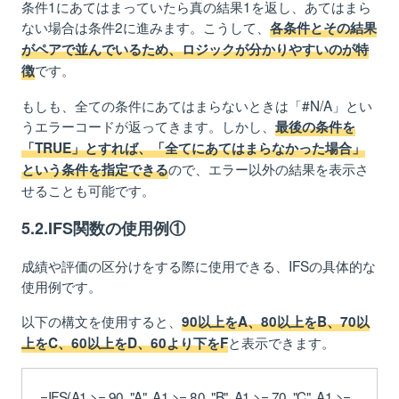
条件1にあてはまっていたら真の結果1を返し、あてはまら
ない場合は条件2に進みます。こうして、
各条件とその結果
がペアで並んでいるため、ロジックが分かりやすいのが特
です。
徴
もしも、全ての条件にあてはまらないときは「#N/A」とい
うエラーコードが返ってきます。しかし、
最後の条件を
「TRUE」とすれば、「全てにあてはまらなかった場合」
ので、エラー以外の結果を表示さ
という条件を指定できる
せることも可能です。
5.2.IFS関数の使用例①
成績や評価の区分けをする際に使用できる、IFSの具体的な
使用例です。
以下の構文を使用すると、
90以上をA、80以上をB、70以
と表示できます。
上をC、60以上をD、60より下をF
=IFS(A1 >= 90, "A", A1 >= 80, "B", A1 >= 70, "C", A1 >=