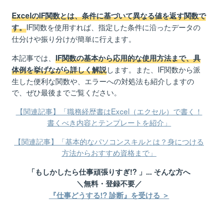
ExcelのIF関数とは、条件に基づいて異なる値を返す関数で
IF関数を使用すれば、指定した条件に沿ったデータの
す。
仕分けや振り分けが簡単に行えます。
本記事では、
IF関数の基本から応用的な使用方法まで、具
します。また、IF関数から派
体例を挙げながら詳しく解説
生した便利な関数や、エラーへの対処法も紹介しますの
で、ぜひ最後までご覧ください。
【関連記事】「職務経歴書はExcel（エクセル）で書く！
書くべき内容とテンプレートを紹介」
【関連記事】「基本的なパソコンスキルとは？身につける
方法からおすすめ資格まで」
「もしかしたら仕事頑張りすぎ!? 」... そんな方へ
＼無料・登録不要／
『仕事どうする!? 診断』を受ける ＞