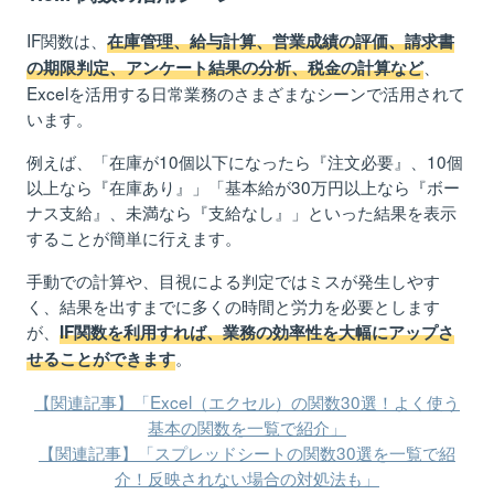
IF関数は、
在庫管理、給与計算、営業成績の評価、請求書
、
の期限判定、アンケート結果の分析、税金の計算など
Excelを活用する日常業務のさまざまなシーンで活用されて
います。
例えば、「在庫が10個以下になったら『注文必要』、10個
以上なら『在庫あり』」「基本給が30万円以上なら『ボー
ナス支給』、未満なら『支給なし』」といった結果を表示
することが簡単に行えます。
手動での計算や、目視による判定ではミスが発生しやす
く、結果を出すまでに多くの時間と労力を必要とします
が、
IF関数を利用すれば、業務の効率性を大幅にアップさ
。
せることができます
【関連記事】「Excel（エクセル）の関数30選！よく使う
基本の関数を一覧で紹介」
【関連記事】「スプレッドシートの関数30選を一覧で紹
介！反映されない場合の対処法も」