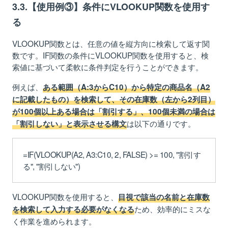
3.3.【使用例③】条件にVLOOKUP関数を使用す
る
VLOOKUP関数とは、任意の値を縦方向に検索して返す関
数です。IF関数の条件にVLOOKUP関数を使用すると、検
索値に基づいて柔軟に条件判定を行うことができます。
例えば、
ある範囲（A:3からC10）から特定の商品名（A2
に記載したもの）を検索して、その在庫数（左から2列目）
が100個以上ある場合は「割引する」、100個未満の場合は
は以下の通りです。
「割引しない」と表示させる構文
=IF(VLOOKUP(A2, A3:C10, 2, FALSE) >= 100, "割引す
る", "割引しない")
VLOOKUP関数を使用すると、
目視で該当の名前と在庫数
ため、効率的にミスな
を検索して入力する必要がなくなる
く作業を進められます。