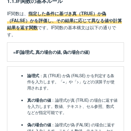
1.1.IF関数の基本ルール
3.1.【使用例①】ANDとORを使用して高度な条件
式を作る
IF関数は、
指定した条件に基づき真（TRUE）か偽
3.2.【使用例②】LEFTとMIDを組み合わせて文字
（FALSE）かを評価し、その結果に応じて異なる値や計算
を抜き出す
です。IF関数の基本構文は以下の通りで
結果を返す関数
3.3.【使用例③】条件にVLOOKUP関数を使用する
す。
3.4.【使用例④】エラー表示を回避して視認性を
上げる
=IF(論理式, 真の場合の値, 偽の場合の値)
4.IF関数の挿入手順
4.1.【手順①】「数式タブ」や「関数の挿入ボタ
ン」からIF関数を選ぶ
論理式
：真 (TRUE) か偽 (FALSE) かを判定する条
4.2.【手順②】ダイアログで論理式を入力する
件を入力します。「=」や「>」などの演算子が使
用されます。
4.3.【手順③】ダイアログで真・偽の値を入力す
る
真の場合の値
：論理式が真 (TRUE) の場合に返す値
4.4.【手順④】正しく挿入できていることを確認
を入力します。数値、テキスト、セル参照、数式
する
などが指定可能です。
5.複数条件の場合はIFS関数が便利
偽の場合の値
：論理式が偽 (FALSE) の場合に返す
5.1.IFS関数の基本ルール
値を入力します。こちらも数値、テキスト、セル