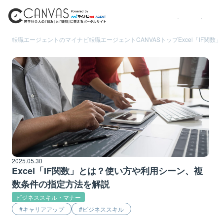
転職エージェントのマイナビ転職エージェント
CANVASトップ
Excel「IF
2025.05.30
Excel「IF関数」とは？使い方や利用シーン、複
数条件の指定方法を解説
ビジネススキル・マナー
キャリアアップ
ビジネススキル