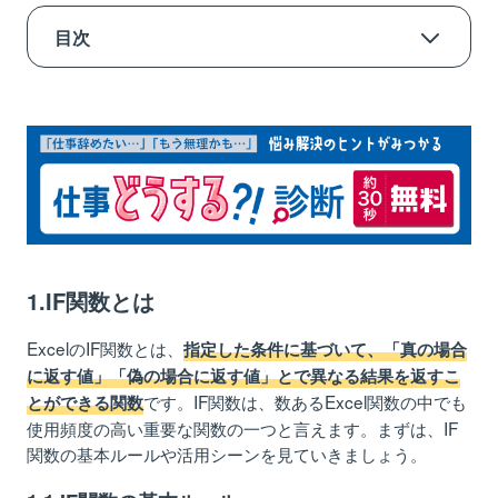
目次
1.IF関数とは
1.1.IF関数の基本ルール
1.2.IF関数で使える論理式一覧
1.3.IF関数の活用シーン
2.【基本編】 IF関数の使用例
2.1.【使用例①】条件に基づいて「1、0」を表示
する
1.IF関数とは
2.2.【使用例②】条件に基づいて「合格、不合
ExcelのIF関数とは、
指定した条件に基づいて、「真の場合
格」を表示する
に返す値」「偽の場合に返す値」とで異なる結果を返すこ
2.3.【使用例③】条件に基づいてボーナスを計算
です。IF関数は、数あるExcel関数の中でも
とができる関数
する
使用頻度の高い重要な関数の一つと言えます。まずは、IF
2.4.【使用例④】3つ以上の複数条件を指定する
関数の基本ルールや活用シーンを見ていきましょう。
3.【応用編】 IF関数の使用例