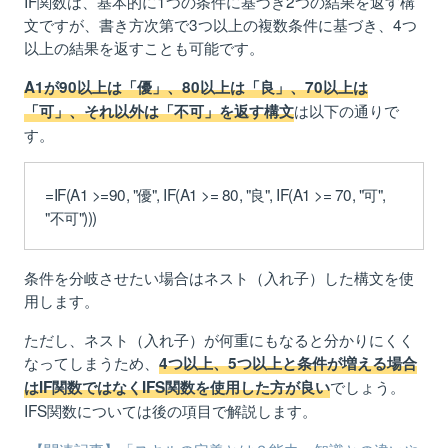
IF関数は、基本的に1つの条件に基づき2つの結果を返す構
文ですが、書き方次第で3つ以上の複数条件に基づき、4つ
以上の結果を返すことも可能です。
A1が90以上は「優」、80以上は「良」、70以上は
は以下の通りで
「可」、それ以外は「不可」を返す構文
す。
=IF(A1 >=90, "優", IF(A1 >= 80, "良", IF(A1 >= 70, "可",
"不可")))
条件を分岐させたい場合はネスト（入れ子）した構文を使
用します。
ただし、ネスト（入れ子）が何重にもなると分かりにくく
なってしまうため、
4つ以上、5つ以上と条件が増える場合
でしょう。
はIF関数ではなくIFS関数を使用した方が良い
IFS関数については後の項目で解説します。