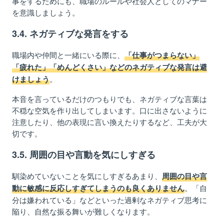
事をするためにも、職場のルールや社会人としてのマナー
を意識しましょう。
3
.4.
ネガティブな発言をする
職場内や仲間と一緒にいる
際
に、
「仕事がつまらない」
「疲れた」「めんどくさい」などのネガティブな発言は避
。
けましょう
本音を言っているだけのつもりでも、ネガティブな言葉は
不穏な
空気を作り出してしま
います。口
に出さないよう
に
注意したり、他の
表現
に言い換えたり
する
など、工夫
が大
切です。
3
.5.
周囲の目や言動を気にしすぎる
馴
染めていないこと
を
気に
しすぎ
るあまり、
周囲の目や言
。
「自
動に敏感に反応しすぎてしまうのも良くありません
分は嫌われている」などといった過剰
な
ネガティブ思考に
陥
り
、自然な振る舞いが
難しくなり
ます。