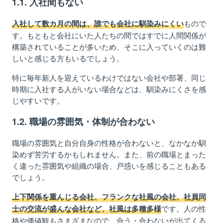
1.1. 入社
間もない
もので
入社して数カ月の間は、誰でも会社に馴染みにくい
す。もともと会社にいた人たちの間ではすでに人間関係が
構築されていることが多いため、そこに入っていくのは難
しいと感じる方もいるでしょう。
特に毎年新人を迎えているわけではない会社や部署、
同
じ
時期に入社する人がいない場合などは、
馴
染みにくさを感
じやすい
です。
1.2. 職場の雰囲気・体制が合わない
職場の雰囲気と自分自身の性格が合わないと、なかなか馴
染めず苦労するかもしれません。また、前の職場とまった
く違った雰囲気や組織の場合、戸惑いを感じることもある
でしょう。
上下関係を重んじる会社
、
フ
ランクな社風の会社、社員同
です。人の性
士の交流が盛んな会社など、社風は多種多様
格や価値観もさまざまなので、合う・合わないが出てくる