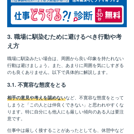
3
. 職場に馴染
むために避けるべき行動や考
え方
職場に馴染みたい
場合は
、周囲から良い印象を持たれない
行動は避け
ましょう
。また、あまりに周囲を気にしすぎる
のも良く
ありません
。以下で具体的に解説します。
3
.1.
不寛容な態度をとる
など
、不寛容な態度をとって
相手の意見や考えを認めない
しまう
と「
こ
の人とは仲良くできない」と
思われやすくな
ります
。特に
自分に
も他人にも
厳しい
傾向のある人は要注
意です
。
仕事中は厳しく接することがあったとしても、休憩中など