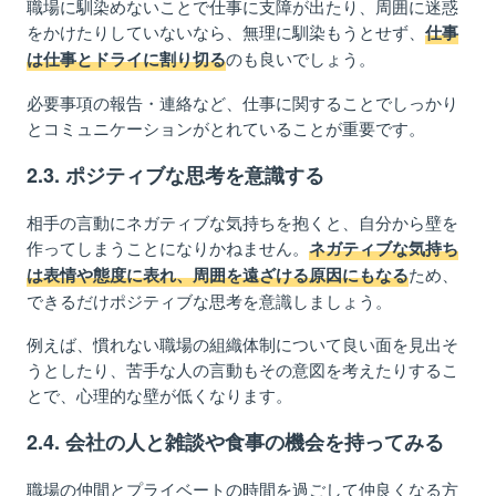
職場に馴染めないことで仕事に支障が出たり、
周囲に迷惑
をかけ
たりし
ていないなら、無理に馴染もうとせず、
仕事
のも良いでしょう。
は仕事とドライに割り切る
必要事項
の
報告・連絡
など
、仕事に関すること
で
しっかり
とコミュニケーション
がと
れていることが重要です。
2
.3. ポジティブな
思考を意識する
相手の言動にネガティブな気持ちを抱くと、自分から壁を
作ってしまうことになりかねません。
ネガティブな気持ち
ため、
は表情や態度に表れ、周囲を遠ざける原因にもなる
できるだけポジティブな思考を意識しましょう。
例えば、慣れない職場の組織体制について良い面
を見出そ
うとし
たり、苦手な人の
言動
も
そ
の意図を考えたりするこ
とで、
心
理的な壁が低くなります。
2
.4. 会社の人と
雑談や食事の機会を持ってみる
職場の仲間とプライベートの時間を過ごして仲良くなる
方