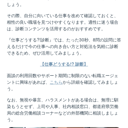
しょう
。
その際、自分に向いている仕事を改めて確認しておくと、
相性の良い職場を見つけやすくなります。適性に迷う場合
は、診断コンテンツを活用するのがおすすめです。
『仕事どうする?!診断』では、たった30秒、8問の設問に答
えるだけで今の仕事への向き合い方と対処法を気軽に診断
できるため、ぜひ活用してみましょう。
【仕事どうする!? 診断】
面
談の利用回数やサポート期間に制限
のない転職エージェ
ント
に興味が
あれば
、
こちら
から
詳細を確認してみましょ
う
。
なお、無視や暴言、ハラスメントがある場合は、無理に馴
染もうとせず、上司や人事、社内相談窓口、
都道府県労働
局の総合労働相談コーナーなどの
外部機関に相談しましょ
う。