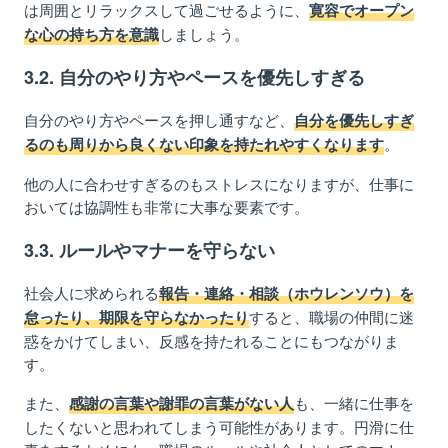
は周囲とリラックスして過ごせるように、
寛容でオープン
しましょう。
な心の持ち方を意識
3
.2. 自分のやり方やペース
を優先しすぎる
自分のやり方やペースを押し通すなど、
自分を優先しすぎ
。
るのも周りから良くない印象を持たれやすくなります
他の人に合わせすぎるのもストレスになりますが、仕事に
おいては協調性も非常に大事な要素です。
3
.3.
ルールやマナーを守らない
社会人に求められる
報告・連絡・相談（ホウレンソウ）を
すると、職場の仲間に迷
怠ったり、期限を守らなかったり
惑をかけてしまい、反感を持たれることにもつながりま
す。
また、
も、一緒に仕事を
感謝の言葉や謝罪の言葉がない人
したくないと思われてしまう可能性が
ありま
す
。円滑に仕