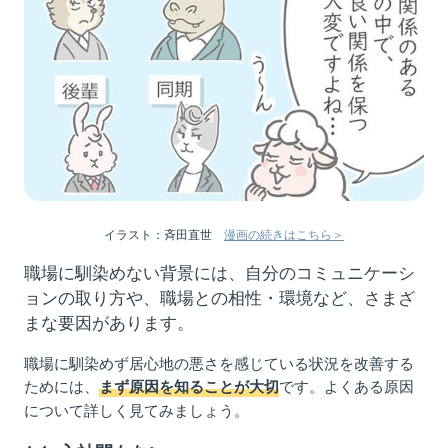
2.5. 親しい友人や家族に相談してみる
2.6. 部署異動を願い出てみる
2.7. 改善が難しい場合は転職も視野に入れる
3. 職場に馴染むために避けるべき行動や考え方
3.1. 不寛容な態度をとる
3.2. 自分のやり方やペースを優先しすぎる
3.3. ルールやマナーを守らない
イラスト：斉田直世
漫画の続きはこちら＞
3.4. ネガティブな発言をする
職場に馴染めない背景には、自分のコミュニケーシ
3.5. 周囲の目や言動を気にしすぎる
ョンの取り方や、職場との相性・環境など、さまざ
4. 職場に馴染めないことのデメリット
まな要因があります。
5. 自分に合った職場の探し方
職場に
馴染め
ず
居心地の悪さを感じている状況を改善する
5.1. 条件を明確にして多くの情報を集める
ためには、
です。よくある原因
まず原因を知ることが大切
5.2. 転職エージェントを活用する
について詳しく見てみましょう。
6. まとめ