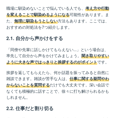
職場に馴染めないことで悩んでいる人でも、
考え方や行動
可能性があります。ま
を変えることで馴染めるようになる
た、
方法もあります。ここでは、
無理に馴染もうとしない
おすすめの対処法を7つ紹介します。
2
.1. 自分から声かけを
する
「同僚や先輩に話しかけてもらえない...」という場合は、
率先して自分から声をかけてみましょう。
聞き取りやすい
です。
ように大きな声ではっきりと挨拶するのがポイント
挨拶を返してもらえたら、
何
か話題を振ってみると自然に
雑談できます。雑談が苦手な人は、
仕事に関する疑問やわ
だけでも大丈夫です。深い会話で
からないことを質問する
なくても積極的に話すことで、徐々に打ち解けられるかも
しれません。
2
.2. 仕事だと割り切る