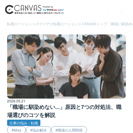
転職エージェントのマイナビ転職エージェント
CANVASトップ
「職場に馴染め
2026.05.21
「職場に馴染めない...」原因と7つの対処法、職
場選びのコツを解説
仕事の悩み・転職
Misa
悩み解決
職場の人間関係