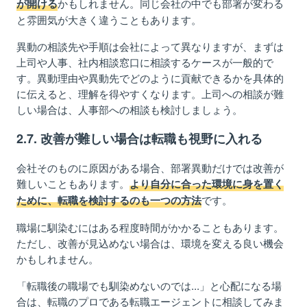
かもしれません。同じ会社の中でも部署が変わる
が開ける
と雰囲気が大きく違うこともあります。
異動の相談先や手順は会社によって異なりますが、まずは
上司や人事、社内相談窓口に相談するケースが一般的で
す。
異動理由や異動先でどのように貢献できるかを具体的
に伝えると、理解を得やすくなります。上司への相談が難
しい場合は、
人事部への
相談も検討しましょう。
2.7. 改善が難しい場合は転職も視野に入れる
会社そのものに原因がある場合、部署異動だけでは改善が
難しいこともあります。
より自分に合った環境に身を置く
です。
ために、転職を検討するのも一つの方法
職場に馴染むにはある程度時間がかかることもあります。
ただし、改善が見込めない場合は、環境を変える良い機会
かもしれません。
「転職後の職場でも馴染めないのでは...」と心配になる
場
合は
、
転
職
のプロである転
職エージェン
ト
に相談してみ
ま