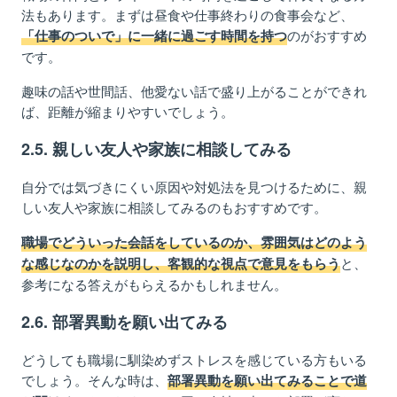
法もあります。まずは昼
食
や仕事終わり
の食事会
など、
のがおすすめ
「仕事のついで」に一緒に過ごす時間を持つ
です。
趣味の話や世間話、他愛ない話で盛り上がることができれ
ば、
距
離が縮ま
りやすい
でしょう。
2
.5.
親しい
友人や家族に相談して
みる
自
分では気づきにくい原因
や対処法
を見つけるため
に、
親
しい友人や家族に相談してみるの
も
おすすめです。
職場でどういった会話をしているのか、雰囲気はど
のよう
と、
な感じなのかを説明し、客観的な視点で意見をもらう
参考になる答えがもらえるかもしれません。
2
.6.
部署異動
を願い出
てみる
どうしても職場に馴染めずストレスを感じている方もいる
でしょう。そんな時は、
部署異動を願い出てみることで道