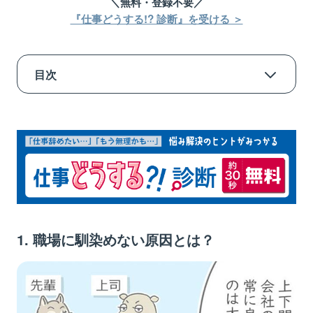
＼無料・登録不要／
『仕事どうする!? 診断』を受ける ＞
目次
1. 職場に馴染めない原因とは？
1.1. 入社間もない
1.2. 職場の雰囲気・体制が合わない
1.3. 職場に苦手な人がいる
1.4. コミュニケーションをとるのが苦手
2. 職場に馴染めない場合の7つの対処方法
1. 職場に馴染めない原因とは？
2.1. 自分から声かけをする
2.2. 仕事だと割り切る
2.3. ポジティブな思考を意識する
2.4. 会社の人と雑談や食事の機会を持ってみる