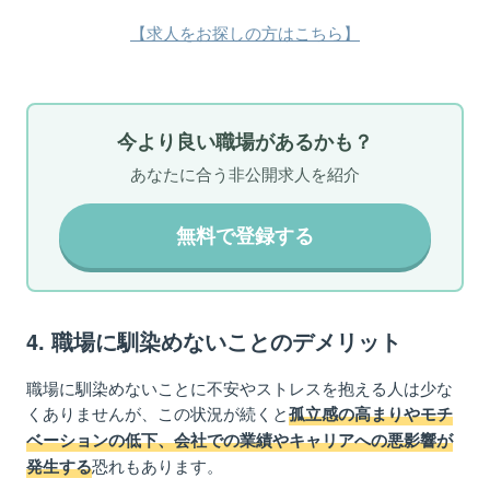
【求人をお探しの方はこちら】
今より良い職場があるかも？
あなたに合う非公開求人を紹介
無料で登録する
4.
職
場に
馴染め
ない
ことのデメリット
職
場に馴染めないことに不安やストレスを抱える
人は少な
くありません
が、
この
状況が続くと
孤立感の高まりやモチ
ベーションの低下、会社での業績やキャリアへの悪影響が
恐れもあります。
発生する